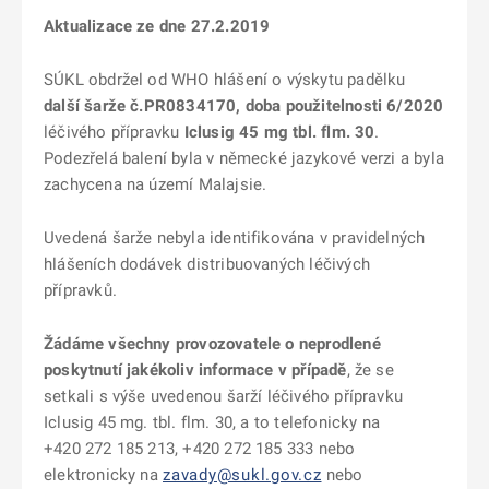
Aktualizace ze dne 27.2.2019
SÚKL obdržel od WHO hlášení o výskytu padělku
další šarže č.PR0834170, doba použitelnosti 6/2020
léčivého přípravku
Iclusig 45 mg tbl. flm. 30
.
Podezřelá balení byla v německé jazykové verzi a byla
zachycena na území Malajsie.
Uvedená šarže nebyla identifikována v pravidelných
hlášeních dodávek distribuovaných léčivých
přípravků.
Žádáme všechny provozovatele o neprodlené
poskytnutí jakékoliv informace v případě
, že se
setkali s výše uvedenou šarží léčivého přípravku
Iclusig 45 mg. tbl. flm. 30, a to telefonicky na
+420 272 185 213, +420 272 185 333 nebo
elektronicky na
zavady@sukl.gov.cz
nebo