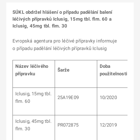
SÚKL obdržel hlášení o případu padělání balení
léčivých přípravků Iclusig, 15mg tbl. flm. 60 a
Iclusig, 45mg tbl. flm. 30
Evropská agentura pro léčivé přípravky informuje
o případu padělání léčivých přípravků Iclusig
Název léčivého
Doba
Šarže
přípravku
použitelnosti
Iclusig, 15mg tbl.
25A19E09
10/2020
flm. 60
Iclusig, 45mg tbl.
PR072875
12/2019
flm. 30