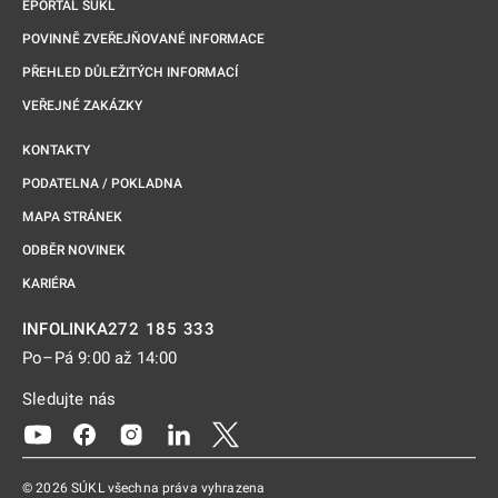
EPORTÁL SÚKL
POVINNĚ ZVEŘEJŇOVANÉ INFORMACE
PŘEHLED DŮLEŽITÝCH INFORMACÍ
VEŘEJNÉ ZAKÁZKY
KONTAKTY
PODATELNA / POKLADNA
MAPA STRÁNEK
ODBĚR NOVINEK
KARIÉRA
272 185 333
INFOLINKA
Po–Pá 9:00 až 14:00
Sledujte nás
Odkaz se otevře na nové kartě
Odkaz se otevře na nové kartě
Odkaz se otevře na nové kartě
Odkaz se otevře na nové kartě
Odkaz se otevře na nové kartě
© 2026 SÚKL všechna práva vyhrazena