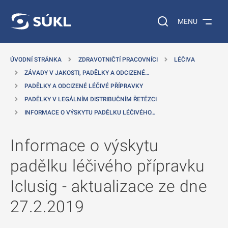
 NA HLAVNÍ OBSAH
Vyhledávání na web
MENU
ÚVODNÍ STRÁNKA
ZDRAVOTNIČTÍ PRACOVNÍCI
LÉČIVA
ZÁVADY V JAKOSTI, PADĚLKY A ODCIZENÉ…
PADĚLKY A ODCIZENÉ LÉČIVÉ PŘÍPRAVKY
PADĚLKY V LEGÁLNÍM DISTRIBUČNÍM ŘETĚZCI
INFORMACE O VÝSKYTU PADĚLKU LÉČIVÉHO…
Informace o výskytu
padělku léčivého přípravku
Iclusig - aktualizace ze dne
27.2.2019