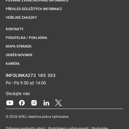
POVINNĚ ZVEŘEJŇOVANÉ INFORMACE
PŘEHLED DŮLEŽITÝCH INFORMACÍ
VEŘEJNÉ ZAKÁZKY
KONTAKTY
PODATELNA / POKLADNA
MAPA STRÁNEK
ODBĚR NOVINEK
KARIÉRA
272 185 333
INFOLINKA
Po–Pá 9:00 až 14:00
Sledujte nás
Odkaz se otevře na nové kartě
Odkaz se otevře na nové kartě
Odkaz se otevře na nové kartě
Odkaz se otevře na nové kartě
Odkaz se otevře na nové kartě
© 2026 SÚKL všechna práva vyhrazena
Ochrana osobních údajů
|
Prohlášení o přístupnosti
|
Podmínky