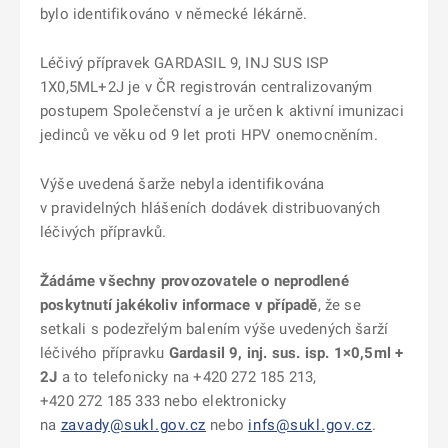
bylo identifikováno v německé lékárně.
Léčivý přípravek GARDASIL 9, INJ SUS ISP
1X0,5ML+2J je v ČR registrován centralizovaným
postupem Společenství a je určen k aktivní imunizaci
jedinců ve věku od 9 let proti HPV onemocněním.
Výše uvedená šarže nebyla identifikována
v pravidelných hlášeních dodávek distribuovaných
léčivých přípravků.
Žádáme všechny provozovatele o neprodlené
poskytnutí jakékoliv informace v případě
, že se
setkali s podezřelým balením výše uvedených šarží
léčivého přípravku
Gardasil 9, inj. sus. isp. 1×0,5ml +
2J
a to telefonicky na +420 272 185 213,
+420 272 185 333 nebo elektronicky
na
zavady@sukl.gov.cz
nebo
infs@sukl.gov.cz
.