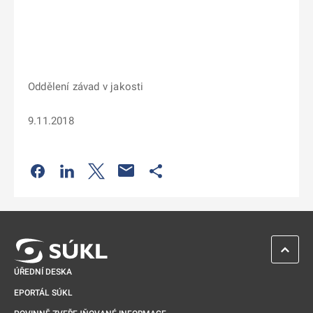
Oddělení závad v jakosti
9.11.2018
Odkaz se otevře na nové kartě
Odkaz se otevře na nové kartě
Odkaz se otevře na nové kartě
Odkaz se otevře na nové kartě
ZPĚT 
ÚŘEDNÍ DESKA
EPORTÁL SÚKL