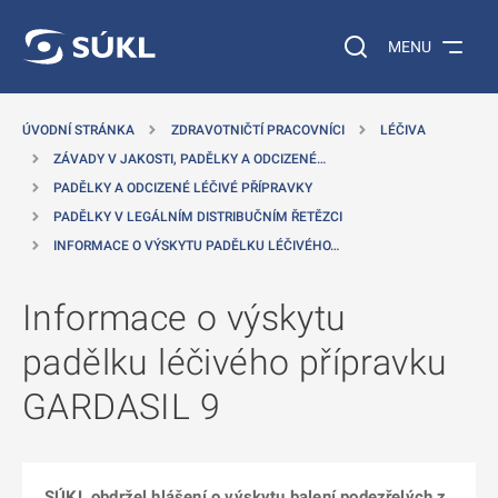
 NA HLAVNÍ OBSAH
Vyhledávání na web
MENU
ÚVODNÍ STRÁNKA
ZDRAVOTNIČTÍ PRACOVNÍCI
LÉČIVA
ZÁVADY V JAKOSTI, PADĚLKY A ODCIZENÉ…
PADĚLKY A ODCIZENÉ LÉČIVÉ PŘÍPRAVKY
PADĚLKY V LEGÁLNÍM DISTRIBUČNÍM ŘETĚZCI
INFORMACE O VÝSKYTU PADĚLKU LÉČIVÉHO…
Informace o výskytu
padělku léčivého přípravku
GARDASIL 9
SÚKL obdržel hlášení o výskytu balení podezřelých z