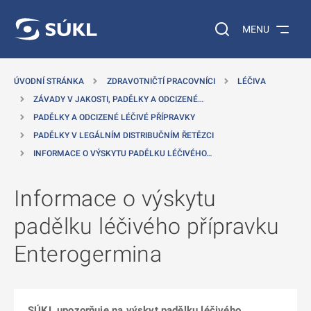
 NA HLAVNÍ OBSAH
Vyhledávání na web
MENU
ÚVODNÍ STRÁNKA
ZDRAVOTNIČTÍ PRACOVNÍCI
LÉČIVA
ZÁVADY V JAKOSTI, PADĚLKY A ODCIZENÉ…
PADĚLKY A ODCIZENÉ LÉČIVÉ PŘÍPRAVKY
PADĚLKY V LEGÁLNÍM DISTRIBUČNÍM ŘETĚZCI
INFORMACE O VÝSKYTU PADĚLKU LÉČIVÉHO…
Informace o výskytu
padělku léčivého přípravku
Enterogermina
SÚKL upozorňuje na výskyt padělku léčivého