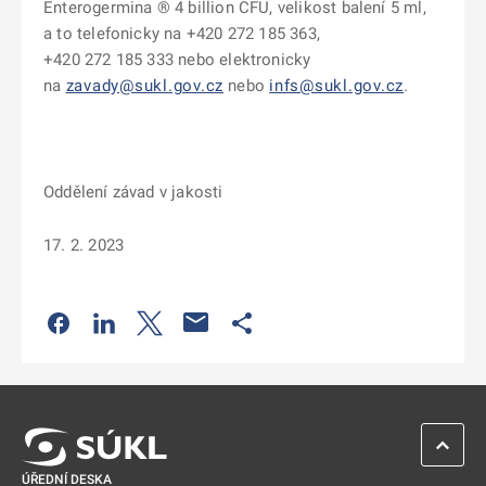
Enterogermina ® 4 billion CFU, velikost balení 5 ml,
a to telefonicky na +420 272 185 363,
+420 272 185 333 nebo elektronicky
na
zavady@sukl.gov.cz
nebo
infs@sukl.gov.cz
.
Oddělení závad v jakosti
17. 2. 2023
Odkaz se otevře na nové kartě
Odkaz se otevře na nové kartě
Odkaz se otevře na nové kartě
Odkaz se otevře na nové kartě
ZPĚT 
ÚŘEDNÍ DESKA