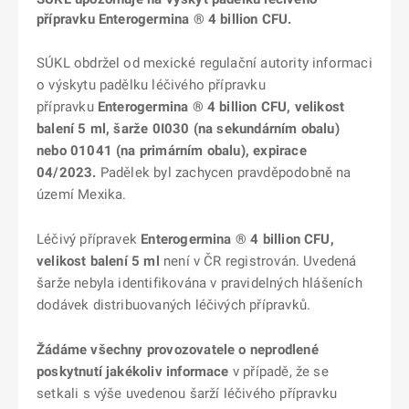
přípravku Enterogermina ® 4 billion CFU.
SÚKL obdržel od mexické regulační autority informaci
o výskytu padělku léčivého přípravku
přípravku
Enterogermina ® 4 billion CFU, velikost
balení 5 ml, šarže 0I030 (na sekundárním obalu)
nebo 01041 (na primárním obalu), expirace
04/2023.
Padělek byl zachycen pravděpodobně na
území Mexika.
Léčivý přípravek
Enterogermina ® 4 billion CFU
,
velikost balení 5 ml
není v ČR registrován. Uvedená
šarže nebyla identifikována v pravidelných hlášeních
dodávek distribuovaných léčivých přípravků.
Žádáme všechny provozovatele o neprodlené
poskytnutí jakékoliv informace
v případě, že se
setkali s výše uvedenou šarží léčivého přípravku