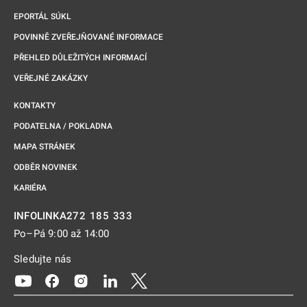
EPORTÁL SÚKL
POVINNĚ ZVEŘEJŇOVANÉ INFORMACE
PŘEHLED DŮLEŽITÝCH INFORMACÍ
VEŘEJNÉ ZAKÁZKY
KONTAKTY
PODATELNA / POKLADNA
MAPA STRÁNEK
ODBĚR NOVINEK
KARIÉRA
272 185 333
INFOLINKA
Po–Pá 9:00 až 14:00
Sledujte nás
Odkaz se otevře na nové kartě
Odkaz se otevře na nové kartě
Odkaz se otevře na nové kartě
Odkaz se otevře na nové kartě
Odkaz se otevře na nové kartě