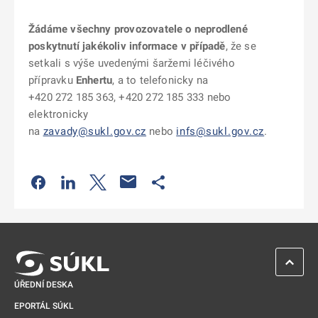
Žádáme všechny provozovatele o neprodlené
poskytnutí jakékoliv informace v případě
, že se
setkali s výše uvedenými šaržemi léčivého
přípravku
Enhertu
, a to telefonicky na
+420 272 185 363, +420 272 185 333 nebo
elektronicky
na
zavady@sukl.gov.cz
nebo
infs@sukl.gov.cz
.
Odkaz se otevře na nové kartě
Odkaz se otevře na nové kartě
Odkaz se otevře na nové kartě
Odkaz se otevře na nové kartě
ZPĚT 
ÚŘEDNÍ DESKA
EPORTÁL SÚKL