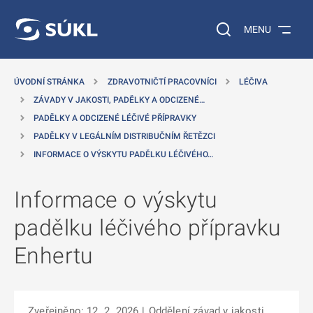
 NA HLAVNÍ OBSAH
Vyhledávání na web
MENU
ÚVODNÍ STRÁNKA
ZDRAVOTNIČTÍ PRACOVNÍCI
LÉČIVA
ZÁVADY V JAKOSTI, PADĚLKY A ODCIZENÉ…
PADĚLKY A ODCIZENÉ LÉČIVÉ PŘÍPRAVKY
PADĚLKY V LEGÁLNÍM DISTRIBUČNÍM ŘETĚZCI
INFORMACE O VÝSKYTU PADĚLKU LÉČIVÉHO…
Informace o výskytu
padělku léčivého přípravku
Enhertu
Zveřejněno: 12. 2. 2026
|
Oddělení závad v jakosti