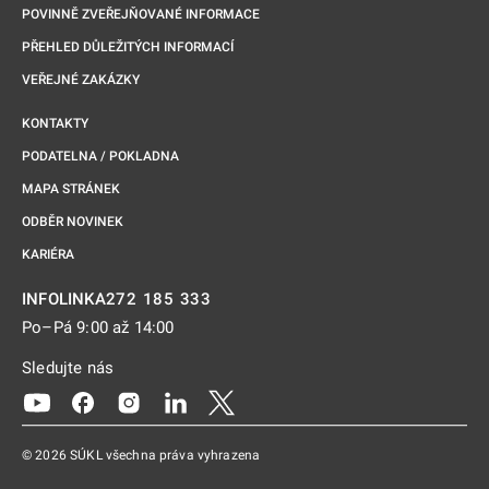
POVINNĚ ZVEŘEJŇOVANÉ INFORMACE
PŘEHLED DŮLEŽITÝCH INFORMACÍ
VEŘEJNÉ ZAKÁZKY
KONTAKTY
PODATELNA / POKLADNA
MAPA STRÁNEK
ODBĚR NOVINEK
KARIÉRA
272 185 333
INFOLINKA
Po–Pá 9:00 až 14:00
Sledujte nás
Odkaz se otevře na nové kartě
Odkaz se otevře na nové kartě
Odkaz se otevře na nové kartě
Odkaz se otevře na nové kartě
Odkaz se otevře na nové kartě
© 2026 SÚKL všechna práva vyhrazena