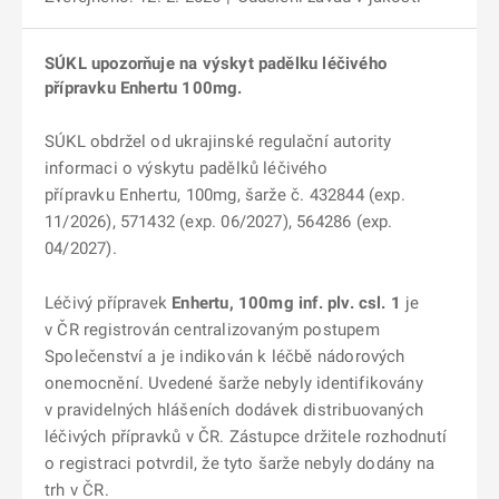
SÚKL upozorňuje na výskyt padělku léčivého
přípravku Enhertu 100mg.
SÚKL obdržel od ukrajinské regulační autority
informaci o výskytu padělků léčivého
přípravku Enhertu, 100mg, šarže č. 432844 (exp.
11/2026), 571432 (exp. 06/2027), 564286 (exp.
04/2027).
Léčivý přípravek
Enhertu, 100mg inf. plv. csl. 1
je
v ČR registrován centralizovaným postupem
Společenství a je indikován k léčbě nádorových
onemocnění. Uvedené šarže nebyly identifikovány
v pravidelných hlášeních dodávek distribuovaných
léčivých přípravků v ČR. Zástupce držitele rozhodnutí
o registraci potvrdil, že tyto šarže nebyly dodány na
trh v ČR.