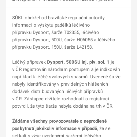
SÚKL obdržel od brazilské regulační autority
informaci o výskytu padělků léčivého
přípravku Dysport, šarže T02355, léčivého
přípravku Dysport, 500U, šarže H06055 a léčivého
přípravku Dysport, 150U, šarže L42158.
Léčivý přípravek
Dysport, 500SU inj. plv. sol. 1
je
v ČR registrován národním postupem a je indikován
například k léčbě svalových spasmů. Uvedené šarže
nebyly identifikovány v pravidelných hlášeních
dodávek distribuovaných léčivých přípravků
v ČR. Zástupce držitele rozhodnutí o registraci
potvrdil, že tyto šarže nebyla dodána na trh v ČR.
Žádáme všechny provozovatele o neprodlené
poskytnutí jakékoliv informace v případě
, že se
setkali s výše uvedenými šaržemi léčivého