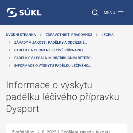
 NA HLAVNÍ OBSAH
Vyhledávání na web
MENU
ÚVODNÍ STRÁNKA
ZDRAVOTNIČTÍ PRACOVNÍCI
LÉČIVA
ZÁVADY V JAKOSTI, PADĚLKY A ODCIZENÉ…
PADĚLKY A ODCIZENÉ LÉČIVÉ PŘÍPRAVKY
PADĚLKY V LEGÁLNÍM DISTRIBUČNÍM ŘETĚZCI
INFORMACE O VÝSKYTU PADĚLKU LÉČIVÉHO…
Informace o výskytu
padělku léčivého přípravku
Dysport
Zveřejněno: 1. 8. 2025
|
Oddělení závad v jakosti