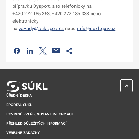
přípravku
Dysport
, a to telefonicky na
+420 272 185 363, +420 272 185 333 nebo
elektronicky
na
zavady@sukl.gov.cz
nebo
infs@sukl.gov.cz
.
Odkaz se otevře na nové kartě
Odkaz se otevře na nové kartě
Odkaz se otevře na nové kartě
Odkaz se otevře na nové kartě
ZPĚT 
ÚŘEDNÍ DESKA
EPORTÁL SÚKL
POVINNĚ ZVEŘEJŇOVANÉ INFORMACE
PŘEHLED DŮLEŽITÝCH INFORMACÍ
VEŘEJNÉ ZAKÁZKY