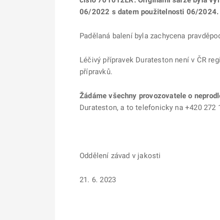
číslo 701012LR. Originální šarže byla v
06/2022 s datem použitelnosti 06/2024
Padělaná balení byla zachycena pravděpo
Léčivý přípravek Durateston není v ČR reg
přípravků.
Žádáme všechny provozovatele o neprodle
Durateston, a to telefonicky na +420 272
Oddělení závad v jakosti
21. 6. 2023