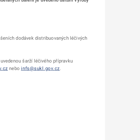
adělaných balení je uvedeno datum výroby
lášeních dodávek distribuovaných léčivých
e uvedenou šarží léčivého přípravku
v.cz
nebo
infs@sukl.gov.cz
.