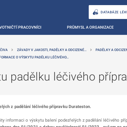
DATABÁZE LÉK
VOTNIČTÍ PRACOVNÍCI
PRŮMYSL A ORGANIZACE
ČIVA
ZÁVADY V JAKOSTI, PADĚLKY A ODCIZENÉ…
PADĚLKY A ODCIZE
FORMACE O VÝSKYTU PADĚLKU LÉČIVÉHO…
u padělku léčivého přípr
lých z padělání léčivého přípravku Durateston.
ity informaci o výskytu balení podezřelých z padělání léčivého př