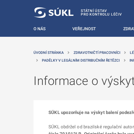
 NA HLAVNÍ OBSAH
STÁTNÍ ÚSTAV
PRO KONTROLU LÉČIV
O NÁS
VEŘEJNOST
ZDRA
ÚVODNÍ STRÁNKA
ZDRAVOTNIČTÍ PRACOVNÍCI
LÉ
PADĚLKY V LEGÁLNÍM DISTRIBUČNÍM ŘETĚZCI
IN
Informace o výskyt
SÚKL upozorňuje na výskyt balení podezře
SÚKL obdržel od brazilské regulační autor