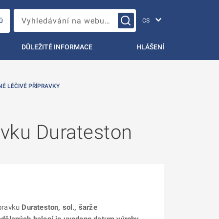
Změna jazyka
Vyhledávání na webu…
Ů
DŮLEŽITÉ INFORMACE
HLÁŠENÍ
NÉ LÉČIVÉ PŘÍPRAVKY
avku Durateston
ípravku
Durateston, sol., šarže