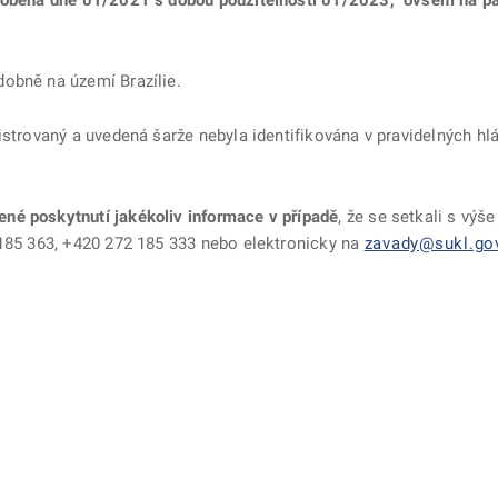
yrobena dne 01/2021 s dobou použitelnosti 01/2023, ovšem na p
.
dobně na území Brazílie.
istrovaný a uvedená šarže nebyla identifikována v pravidelných h
né poskytnutí jakékoliv informace v případě
, že se setkali s výš
 185 363, +420 272 185 333 nebo elektronicky na
zavady@sukl.go