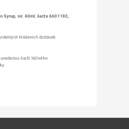
n Syrup, sir. 60ml
,
šarže 6601183,
avidelných hlášeních dodávek
e uvedenou šarží léčivého
cky