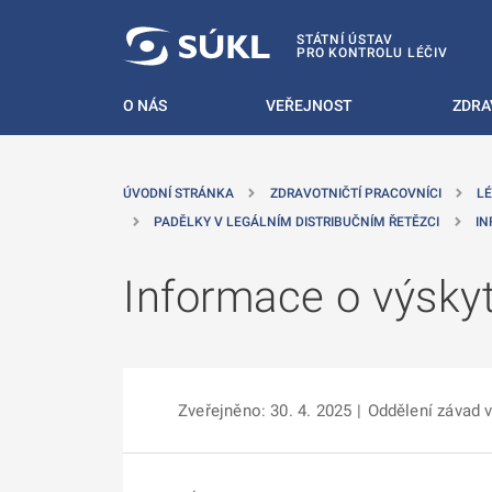
 NA HLAVNÍ OBSAH
STÁTNÍ ÚSTAV
PRO KONTROLU LÉČIV
O NÁS
VEŘEJNOST
ZDRA
ÚVODNÍ STRÁNKA
ZDRAVOTNIČTÍ PRACOVNÍCI
LÉ
PADĚLKY V LEGÁLNÍM DISTRIBUČNÍM ŘETĚZCI
IN
Informace o výskyt
Zveřejněno: 30. 4. 2025
|
Oddělení závad v