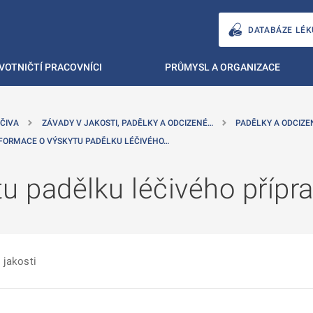
DATABÁZE LÉK
VOTNIČTÍ PRACOVNÍCI
PRŮMYSL A ORGANIZACE
ČIVA
ZÁVADY V JAKOSTI, PADĚLKY A ODCIZENÉ…
PADĚLKY A ODCIZE
FORMACE O VÝSKYTU PADĚLKU LÉČIVÉHO…
u padělku léčivého přípr
 jakosti