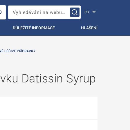
Změna jazyka
Vyhledávání na webu…
Ů
DŮLEŽITÉ INFORMACE
HLÁŠENÍ
NÉ LÉČIVÉ PŘÍPRAVKY
avku Datissin Syrup