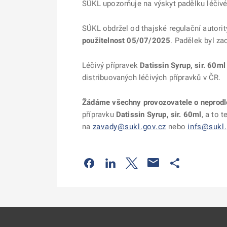
SÚKL upozorňuje na výskyt padělku léčivéh
SÚKL obdržel od thajské regulační autorit
použitelnost 05/07/2025
. Padělek byl z
Léčivý přípravek
Datissin Syrup, sir. 60ml
distribuovaných léčivých přípravků v ČR.
Žádáme všechny provozovatele o neprodle
přípravku
Datissin Syrup, sir. 60ml
, a to 
na
zavady@sukl.gov.cz
nebo
infs@sukl.
Odkaz se otevře na nové kartě
Odkaz se otevře na nové kart
Odkaz se otevře na nov
Odkaz se otev