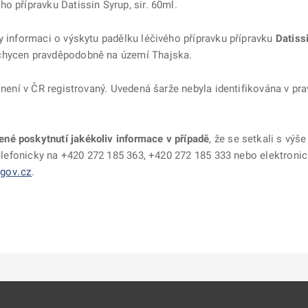
o přípravku Datissin Syrup, sir. 60ml.
y informaci o výskytu padělku léčivého přípravku přípravku
Datissi
achycen pravděpodobně na území Thajska.
není v ČR registrovaný. Uvedená šarže nebyla identifikována v pr
né poskytnutí jakékoliv informace v případě
, že se setkali s výš
telefonicky na +420 272 185 363, +420 272 185 333 nebo elektroni
gov.cz
.
ě
é kartě
ře na nové kartě