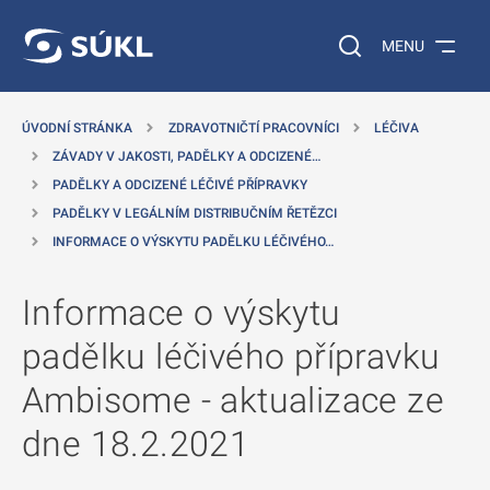
 NA HLAVNÍ OBSAH
Vyhledávání na web
MENU
ÚVODNÍ STRÁNKA
ZDRAVOTNIČTÍ PRACOVNÍCI
LÉČIVA
ZÁVADY V JAKOSTI, PADĚLKY A ODCIZENÉ…
PADĚLKY A ODCIZENÉ LÉČIVÉ PŘÍPRAVKY
PADĚLKY V LEGÁLNÍM DISTRIBUČNÍM ŘETĚZCI
INFORMACE O VÝSKYTU PADĚLKU LÉČIVÉHO…
Informace o výskytu
padělku léčivého přípravku
Ambisome - aktualizace ze
dne 18.2.2021