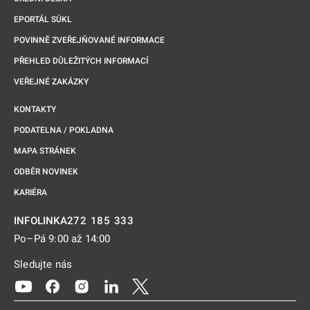
EPORTÁL SÚKL
POVINNĚ ZVEŘEJŇOVANÉ INFORMACE
PŘEHLED DŮLEŽITÝCH INFORMACÍ
VEŘEJNÉ ZAKÁZKY
KONTAKTY
PODATELNA / POKLADNA
MAPA STRÁNEK
ODBĚR NOVINEK
KARIÉRA
272 185 333
INFOLINKA
Po–Pá 9:00 až 14:00
Sledujte nás
Odkaz se otevře na nové kartě
Odkaz se otevře na nové kartě
Odkaz se otevře na nové kartě
Odkaz se otevře na nové kartě
Odkaz se otevře na nové kartě