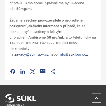
přípravku Ambisome. Správně má být uvedena
síla
50mg/mL
.
Žádáme všechny provozovatele o neprodlené
poskytnutí jakékoliv informace v případě
, že se
setkali s výše uvedeným léčivým
přípravkem
Ambisome 50 mg/mL
, a to telefonicky na
+420 272 185 234, +420 272 185 333 nebo
elektronicky
na
zavady@sukl.gov.cz
nebo
infs@sukl.gov.cz
Odkaz se otevře na nové kartě
Odkaz se otevře na nové kartě
Odkaz se otevře na nové kartě
Odkaz se otevře na nové kartě
ZPĚT 
ÚŘEDNÍ DESKA