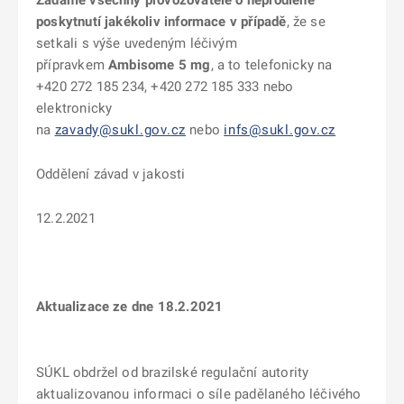
Žádáme všechny provozovatele o neprodlené
poskytnutí jakékoliv informace v případě
, že se
setkali s výše uvedeným léčivým
přípravkem
Ambisome 5 mg
, a to telefonicky na
+420 272 185 234, +420 272 185 333 nebo
elektronicky
na
zavady@sukl.gov.cz
nebo
infs@sukl.gov.cz
Oddělení závad v jakosti
12.2.2021
Aktualizace ze dne 18.2.2021
SÚKL obdržel od brazilské regulační autority
aktualizovanou informaci o síle padělaného léčivého