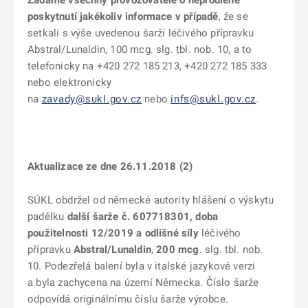
Žádáme všechny provozovatele o neprodlené
poskytnutí jakékoliv informace v případě
, že se
setkali s výše uvedenou šarží léčivého přípravku
Abstral/Lunaldin, 100 mcg. slg. tbl. nob. 10, a to
telefonicky na +420 272 185 213, +420 272 185 333
nebo elektronicky
na
zavady@sukl.gov.cz
nebo
infs@sukl.gov.cz
.
Aktualizace ze dne 26.11.2018 (2)
SÚKL obdržel od německé autority hlášení o výskytu
padělku
další šarže č.
607718301
, doba
použitelnosti 12/2019 a odlišné síly
léčivého
přípravku
Abstral/Lunaldin
,
200 mcg
. slg. tbl. nob.
10. Podezřelá balení byla v italské jazykové verzi
a byla zachycena na území Německa. Číslo šarže
odpovídá originálnímu číslu šarže výrobce.