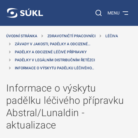
 NA HLAVNÍ OBSAH
Vyhledávání na web
MENU
ÚVODNÍ STRÁNKA
ZDRAVOTNIČTÍ PRACOVNÍCI
LÉČIVA
ZÁVADY V JAKOSTI, PADĚLKY A ODCIZENÉ…
PADĚLKY A ODCIZENÉ LÉČIVÉ PŘÍPRAVKY
PADĚLKY V LEGÁLNÍM DISTRIBUČNÍM ŘETĚZCI
INFORMACE O VÝSKYTU PADĚLKU LÉČIVÉHO…
Informace o výskytu
padělku léčivého přípravku
Abstral/Lunaldin -
aktualizace