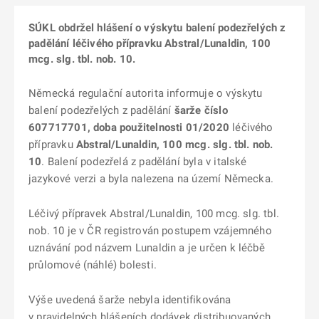
SÚKL obdržel hlášení o výskytu balení podezřelých z
padělání léčivého přípravku Abstral/Lunaldin, 100
mcg. slg. tbl. nob. 10.
Německá regulační autorita informuje o výskytu
balení podezřelých z padělání
šarže číslo
607717701
, doba použitelnosti 01/2020
léčivého
přípravku
Abstral/Lunaldin, 100 mcg. slg. tbl. nob.
10
.
Balení podezřelá z padělání byla v italské
jazykové verzi a byla nalezena na území Německa.
Léčivý přípravek Abstral/Lunaldin, 100 mcg. slg. tbl.
nob. 10 je v ČR registrován postupem vzájemného
uznávání pod názvem Lunaldin a je určen k léčbě
průlomové (náhlé) bolesti.
Výše uvedená šarže nebyla identifikována
v pravidelných hlášeních dodávek distribuovaných