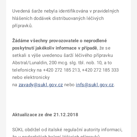
Uvedená šarže nebyla identifikována v pravidelných
hlášeních dodávek distribuovaných léčivých
přípravků.
Žádáme všechny provozovatele o neprodlené
poskytnutí jakékoliv informace v případě
, že se
setkali s výše uvedenou šarží léčivého přípravku
Abstral/Lunaldin, 200 mcg. slg. tbl. nob. 10, a to
telefonicky na +420 272 185 213, +420 272 185 333
nebo elektronicky
na
zavady@sukl.gov.cz
nebo
infs@sukl.gov.cz
.
Aktualizace ze dne 21.12.2018
SÚKL obdržel od italské regulační autority informaci,