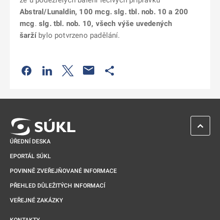
že u podezřelých balení léčivých přípravků
Abstral/Lunaldin, 100 mcg. slg. tbl. nob. 10 a
200
mcg
.
slg. tbl. nob. 10, všech výše uvedených
šarží
bylo potvrzeno padělání.
Odkaz se otevře na nové kartě
Odkaz se otevře na nové kartě
Odkaz se otevře na nové kartě
Odkaz se otevře na nové kartě
ZPĚT 
ÚŘEDNÍ DESKA
EPORTÁL SÚKL
POVINNĚ ZVEŘEJŇOVANÉ INFORMACE
PŘEHLED DŮLEŽITÝCH INFORMACÍ
VEŘEJNÉ ZAKÁZKY