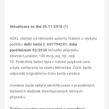
Aktualizace ze dne 26.11.2018 (1)
SÚKL obdržel od německé autority hlášení o výskytu
padělku
další šarže č.
607794201
, doba
použitelnosti 02/2020
léčivého přípravku
Abstral/Lunaldin, 100 mcg. slg. tbl. nob.
10. Podezřelá balení byla v italské jazykové verzi
a byla zachycena na území Německa. Číslo šarže
odpovídá originálnímu číslu šarže výrobce.
Uvedená šarže nebyla identifikována v pravidelných
hlášeních dodávek distribuovaných léčivých
přípravků.