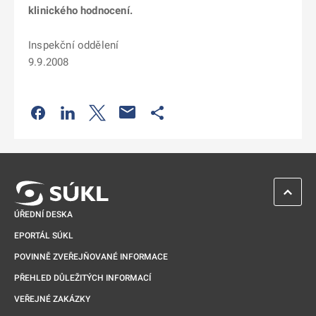
klinického hodnocení.
Inspekční oddělení
9.9.2008
Odkaz se otevře na nové kartě
Odkaz se otevře na nové kartě
Odkaz se otevře na nové kartě
Odkaz se otevře na nové kartě
ZPĚT 
ÚŘEDNÍ DESKA
EPORTÁL SÚKL
POVINNĚ ZVEŘEJŇOVANÉ INFORMACE
PŘEHLED DŮLEŽITÝCH INFORMACÍ
VEŘEJNÉ ZAKÁZKY