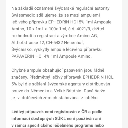
Na základě oznámení švýcarské regulační autority
Swissmedic sdělujeme, že se mezi ampulemi
léčivého přípravku EPHEDRIN HCl 5% 1ml Ampoule
Amino, 10 x 1ml a 100x 1ml, č.š. 4021/9, držitel
rozhodnutí o registraci a výrobce Amino AG,
Althofstrasse 12, CH-5432 Neuenhof,
Švýcarsko, vyskytly ampule léčivého přípravku
PAPAVERIN HCl 4% 1ml Ampoule Amino.
Chybné ampule obsahující papaverin jsou řádně
značeny. Předmětný léčivý přípravek EPHEDRIN HCL
5% byl dle sdělení švýcarské agentury distribuován
pouze do Německa a Velké Británie. Daná šarže
je v dotčených zemích stahována z oběhu.
Léčivý přípravek není registrován v ČR a podle
informací dostupných SÚKL není používán ani
v rámci specifického léčebného programu nebo