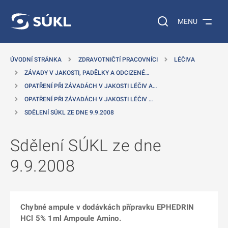
 NA HLAVNÍ OBSAH
Vyhledávání na web
MENU
ÚVODNÍ STRÁNKA
ZDRAVOTNIČTÍ PRACOVNÍCI
LÉČIVA
ZÁVADY V JAKOSTI, PADĚLKY A ODCIZENÉ…
OPATŘENÍ PŘI ZÁVADÁCH V JAKOSTI LÉČIV A…
OPATŘENÍ PŘI ZÁVADÁCH V JAKOSTI LÉČIV …
SDĚLENÍ SÚKL ZE DNE 9.9.2008
Sdělení SÚKL ze dne
9.9.2008
Chybné ampule v dodávkách přípravku EPHEDRIN
HCl 5% 1ml Ampoule Amino.