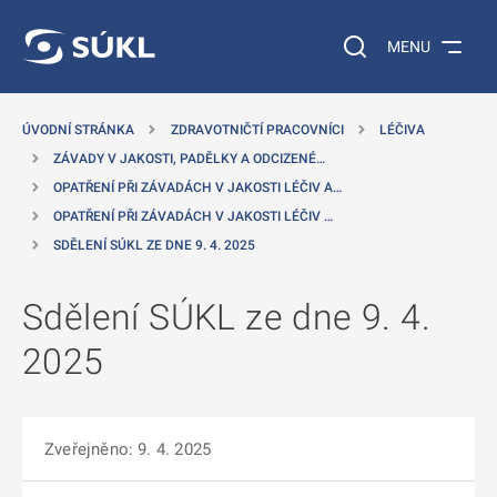
 NA HLAVNÍ OBSAH
Vyhledávání na web
MENU
ÚVODNÍ STRÁNKA
ZDRAVOTNIČTÍ PRACOVNÍCI
LÉČIVA
ZÁVADY V JAKOSTI, PADĚLKY A ODCIZENÉ…
OPATŘENÍ PŘI ZÁVADÁCH V JAKOSTI LÉČIV A…
OPATŘENÍ PŘI ZÁVADÁCH V JAKOSTI LÉČIV …
SDĚLENÍ SÚKL ZE DNE 9. 4. 2025
Sdělení SÚKL ze dne 9. 4.
2025
Zveřejněno: 9. 4. 2025