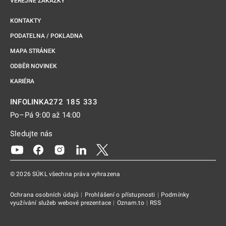
VEŘEJNÉ ZAKÁZKY
KONTAKTY
PODATELNA / POKLADNA
MAPA STRÁNEK
ODBĚR NOVINEK
KARIÉRA
272 185 333
INFOLINKA
Po–Pá 9:00 až 14:00
Sledujte nás
Odkaz se otevře na nové kartě
Odkaz se otevře na nové kartě
Odkaz se otevře na nové kartě
Odkaz se otevře na nové kartě
Odkaz se otevře na nové kartě
© 2026 SÚKL všechna práva vyhrazena
Ochrana osobních údajů
|
Prohlášení o přístupnosti
|
Podmínky
využívání služeb webové prezentace
|
Oznam.to
|
RSS