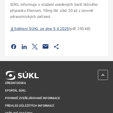
SÚKL informuje o stažení uvedených šarží léčivého
přípravku Elenium, 10mg tbl. obd. 20 až z úrovně
zdravotnických zařízení.
Sdělení SÚKL ze dne 9.4.2025
(pdf, 250 kB)
Odkaz se otevře na nové kartě
Odkaz se otevře na nové kartě
Odkaz se otevře na nové kartě
Odkaz se otevře na nové kartě
ZPĚT 
ÚŘEDNÍ DESKA
EPORTÁL SÚKL
POVINNĚ ZVEŘEJŇOVANÉ INFORMACE
PŘEHLED DŮLEŽITÝCH INFORMACÍ