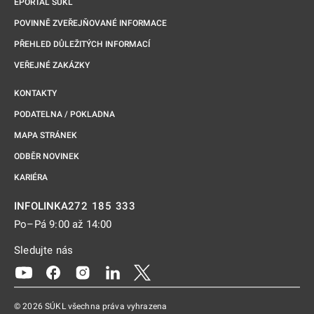
EPORTÁL SÚKL
POVINNĚ ZVEŘEJŇOVANÉ INFORMACE
PŘEHLED DŮLEŽITÝCH INFORMACÍ
VEŘEJNÉ ZAKÁZKY
KONTAKTY
PODATELNA / POKLADNA
MAPA STRÁNEK
ODBĚR NOVINEK
KARIÉRA
272 185 333
INFOLINKA
Po–Pá 9:00 až 14:00
Sledujte nás
Odkaz se otevře na nové kartě
Odkaz se otevře na nové kartě
Odkaz se otevře na nové kartě
Odkaz se otevře na nové kartě
Odkaz se otevře na nové kartě
© 2026 SÚKL všechna práva vyhrazena