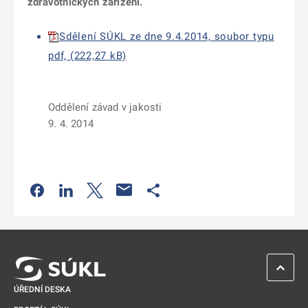
zdravotnických zařízení.
Sdělení SÚKL ze dne 9.4.2014, soubor typu
pdf, (222,27 kB)
Oddělení závad v jakosti
9. 4. 2014
Odkaz se otevře na nové kartě
Odkaz se otevře na nové kartě
Odkaz se otevře na nové kartě
Odkaz se otevře na nové kartě
ZPĚT 
ÚŘEDNÍ DESKA