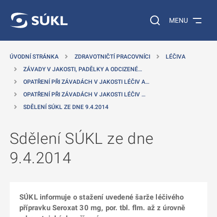
 NA HLAVNÍ OBSAH
Vyhledávání na web
MENU
ÚVODNÍ STRÁNKA
ZDRAVOTNIČTÍ PRACOVNÍCI
LÉČIVA
ZÁVADY V JAKOSTI, PADĚLKY A ODCIZENÉ…
OPATŘENÍ PŘI ZÁVADÁCH V JAKOSTI LÉČIV A…
OPATŘENÍ PŘI ZÁVADÁCH V JAKOSTI LÉČIV …
SDĚLENÍ SÚKL ZE DNE 9.4.2014
Sdělení SÚKL ze dne
9.4.2014
SÚKL informuje o stažení uvedené šarže léčivého
přípravku Seroxat 30 mg, por. tbl. flm. až z úrovně