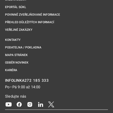
EPORTÁL SÚKL
POVINNĚ ZVEŘEJŇOVANÉ INFORMACE
PŘEHLED DŮLEŽITÝCH INFORMACÍ
VEŘEJNÉ ZAKÁZKY
KONTAKTY
PODATELNA / POKLADNA
MAPA STRÁNEK
ODBĚR NOVINEK
KARIÉRA
272 185 333
INFOLINKA
Po–Pá 9:00 až 14:00
Sledujte nás
Odkaz se otevře na nové kartě
Odkaz se otevře na nové kartě
Odkaz se otevře na nové kartě
Odkaz se otevře na nové kartě
Odkaz se otevře na nové kartě