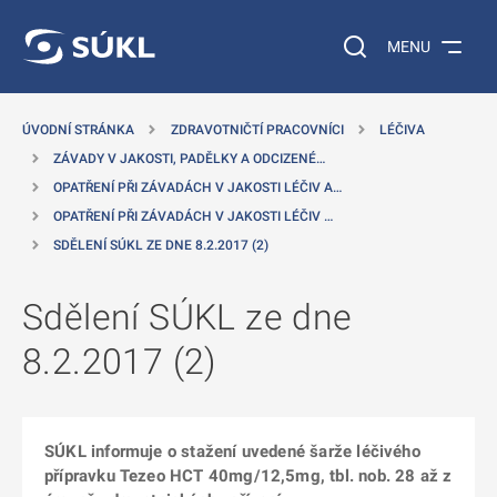
 NA HLAVNÍ OBSAH
Vyhledávání na web
MENU
ÚVODNÍ STRÁNKA
ZDRAVOTNIČTÍ PRACOVNÍCI
LÉČIVA
ZÁVADY V JAKOSTI, PADĚLKY A ODCIZENÉ…
OPATŘENÍ PŘI ZÁVADÁCH V JAKOSTI LÉČIV A…
OPATŘENÍ PŘI ZÁVADÁCH V JAKOSTI LÉČIV …
SDĚLENÍ SÚKL ZE DNE 8.2.2017 (2)
Sdělení SÚKL ze dne
8.2.2017 (2)
SÚKL informuje o stažení uvedené šarže léčivého
přípravku Tezeo HCT 40mg/12,5mg, tbl. nob. 28 až z