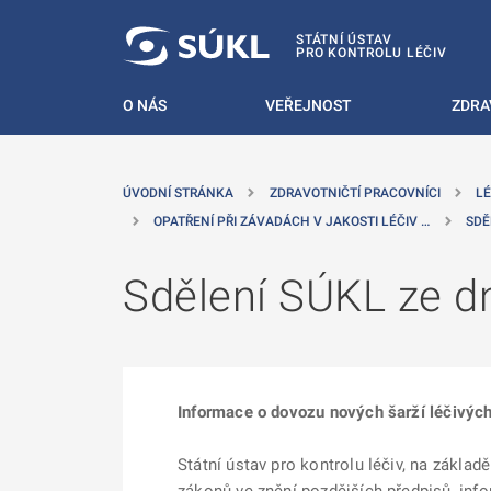
 NA HLAVNÍ OBSAH
STÁTNÍ ÚSTAV
PRO KONTROLU LÉČIV
O NÁS
VEŘEJNOST
ZDRA
ÚVODNÍ STRÁNKA
ZDRAVOTNIČTÍ PRACOVNÍCI
LÉ
OPATŘENÍ PŘI ZÁVADÁCH V JAKOSTI LÉČIV …
SDĚ
Sdělení SÚKL ze d
Informace o dovozu nových šarží léčivých 
Státní ústav pro kontrolu léčiv, na zákla