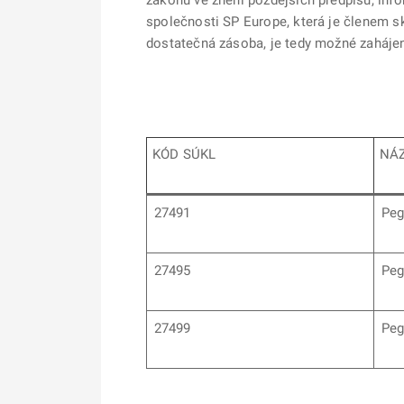
zákonů ve znění pozdějších předpisů, infor
společnosti SP Europe, která je členem sk
dostatečná zásoba, je tedy možné zahájen
KÓD SÚKL
NÁZ
27491
Peg
27495
Peg
27499
Peg