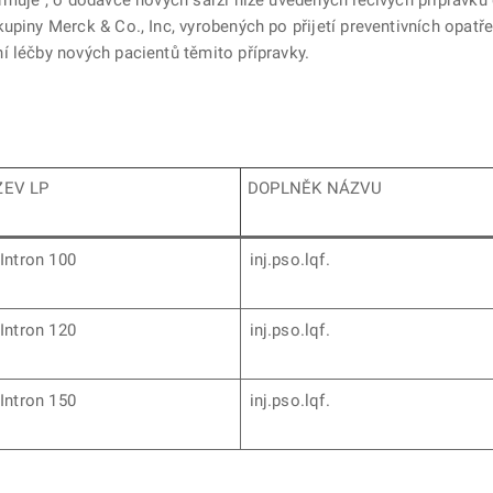
muje , o dodávce nových šarží níže uvedených léčivých přípravků d
upiny Merck & Co., Inc, vyrobených po přijetí preventivních opatře
í léčby nových pacientů těmito přípravky.
EV LP
DOPLNĚK NÁZVU
Intron 100
inj.pso.lqf.
Intron 120
inj.pso.lqf.
Intron 150
inj.pso.lqf.