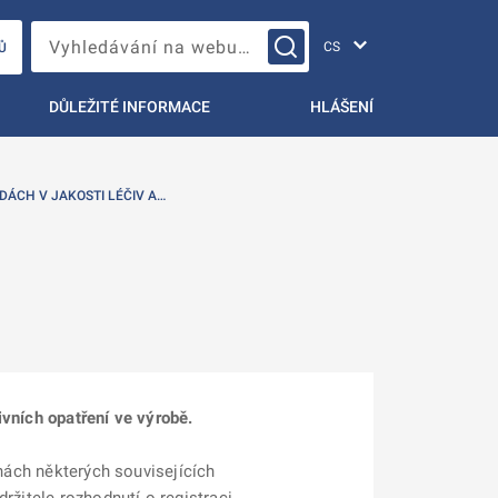
Změna jazyka
Vyhledávání na webu…
Ů
DŮLEŽITÉ INFORMACE
HLÁŠENÍ
DÁCH V JAKOSTI LÉČIV A…
ivních opatření ve výrobě.
ěnách některých souvisejících