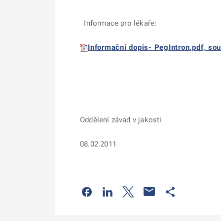
Informace pro lékaře:
Informační dopis- PegIntron.pdf, sou
Oddělení závad v jakosti
08.02.2011
Odkaz se otevře na nové kartě
Odkaz se otevře na nové kart
Odkaz se otevře na nov
Odkaz se otev