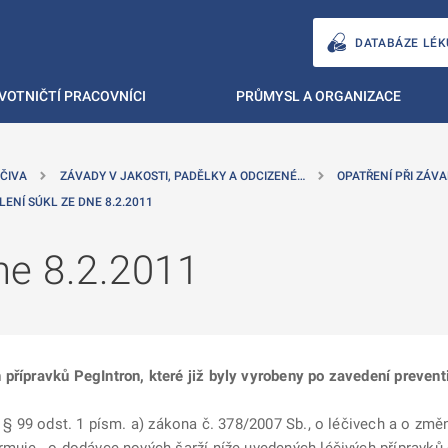
DATABÁZE LÉK
VOTNIČTÍ PRACOVNÍCI
PRŮMYSL A ORGANIZACE
ČIVA
ZÁVADY V JAKOSTI, PADĚLKY A ODCIZENÉ…
OPATŘENÍ PŘI ZÁVA
LENÍ SÚKL ZE DNE 8.2.2011
ne 8.2.2011
přípravků PegIntron, které již byly vyrobeny po zavedení prevent
dě § 99 odst. 1 písm. a) zákona č. 378/2007 Sb., o léčivech a o zm