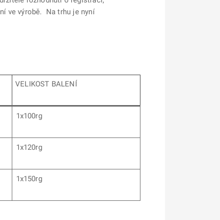
ržitele rozhodnutí o registraci,
ní ve výrobě. Na trhu je nyní
VELIKOST BALENÍ
1x100rg
1x120rg
1x150rg