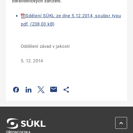
zdravotnických zařízení.
Sdělení SÚKL ze dne 5.12.2014, soubor typu
pdf, (238,03 kB)
Oddělení závad v jakosti
5. 12. 2014
Odkaz se otevře na nové kartě
Odkaz se otevře na nové kartě
Odkaz se otevře na nové kartě
Odkaz se otevře na nové kartě
ZPĚT 
ÚŘEDNÍ DESKA