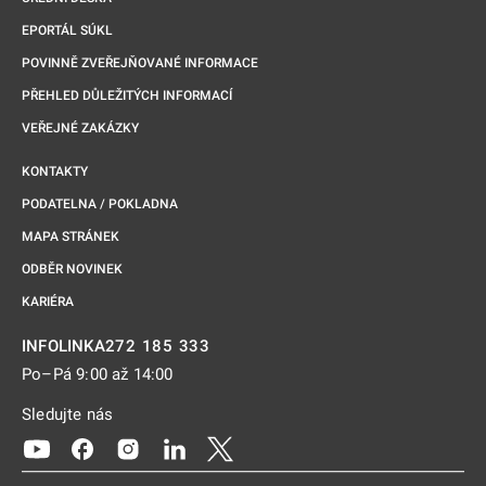
EPORTÁL SÚKL
POVINNĚ ZVEŘEJŇOVANÉ INFORMACE
PŘEHLED DŮLEŽITÝCH INFORMACÍ
VEŘEJNÉ ZAKÁZKY
KONTAKTY
PODATELNA / POKLADNA
MAPA STRÁNEK
ODBĚR NOVINEK
KARIÉRA
272 185 333
INFOLINKA
Po–Pá 9:00 až 14:00
Sledujte nás
Odkaz se otevře na nové kartě
Odkaz se otevře na nové kartě
Odkaz se otevře na nové kartě
Odkaz se otevře na nové kartě
Odkaz se otevře na nové kartě