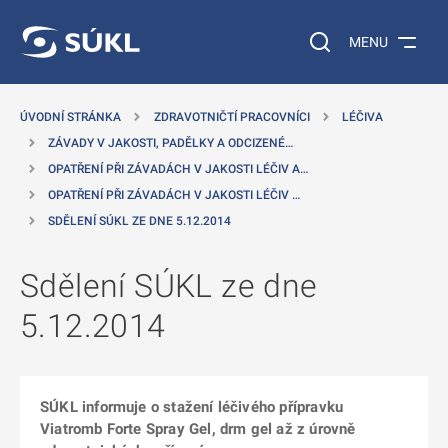
 NA HLAVNÍ OBSAH
Vyhledávání na web
MENU
ÚVODNÍ STRÁNKA
ZDRAVOTNIČTÍ PRACOVNÍCI
LÉČIVA
ZÁVADY V JAKOSTI, PADĚLKY A ODCIZENÉ…
OPATŘENÍ PŘI ZÁVADÁCH V JAKOSTI LÉČIV A…
OPATŘENÍ PŘI ZÁVADÁCH V JAKOSTI LÉČIV …
SDĚLENÍ SÚKL ZE DNE 5.12.2014
Sdělení SÚKL ze dne
5.12.2014
SÚKL informuje o stažení léčivého přípravku
Viatromb Forte Spray Gel, drm gel až z úrovně