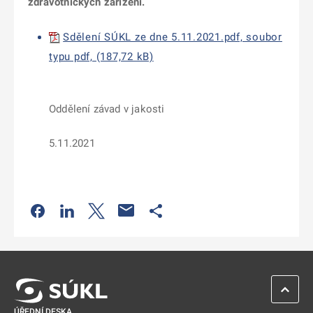
zdravotnických zařízení.
Sdělení SÚKL ze dne 5.11.2021.pdf, soubor
typu pdf, (187,72 kB)
Oddělení závad v jakosti
5.11.2021
Odkaz se otevře na nové kartě
Odkaz se otevře na nové kartě
Odkaz se otevře na nové kartě
Odkaz se otevře na nové kartě
ZPĚT 
ÚŘEDNÍ DESKA