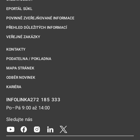
EPORTÁL SÚKL
POVINNĚ ZVEŘEJŇOVANÉ INFORMACE
PŘEHLED DŮLEŽITÝCH INFORMACÍ
VEŘEJNÉ ZAKÁZKY
KONTAKTY
PODATELNA / POKLADNA
MAPA STRÁNEK
ODBĚR NOVINEK
KARIÉRA
272 185 333
INFOLINKA
Po–Pá 9:00 až 14:00
Sledujte nás
Odkaz se otevře na nové kartě
Odkaz se otevře na nové kartě
Odkaz se otevře na nové kartě
Odkaz se otevře na nové kartě
Odkaz se otevře na nové kartě