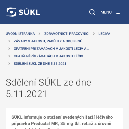
 NA HLAVNÍ OBSAH
Vyhledávání na web
MENU
ÚVODNÍ STRÁNKA
ZDRAVOTNIČTÍ PRACOVNÍCI
LÉČIVA
ZÁVADY V JAKOSTI, PADĚLKY A ODCIZENÉ…
OPATŘENÍ PŘI ZÁVADÁCH V JAKOSTI LÉČIV A…
OPATŘENÍ PŘI ZÁVADÁCH V JAKOSTI LÉČIV …
SDĚLENÍ SÚKL ZE DNE 5.11.2021
Sdělení SÚKL ze dne
5.11.2021
SÚKL informuje o stažení uvedených šarží léčivého
přípravku Preductal MR, 35 mg tbl. ret.až z úrovně