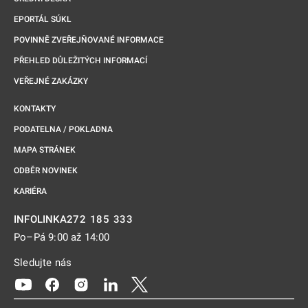
EPORTÁL SÚKL
POVINNĚ ZVEŘEJŇOVANÉ INFORMACE
PŘEHLED DŮLEŽITÝCH INFORMACÍ
VEŘEJNÉ ZAKÁZKY
KONTAKTY
PODATELNA / POKLADNA
MAPA STRÁNEK
ODBĚR NOVINEK
KARIÉRA
272 185 333
INFOLINKA
Po–Pá 9:00 až 14:00
Sledujte nás
Odkaz se otevře na nové kartě
Odkaz se otevře na nové kartě
Odkaz se otevře na nové kartě
Odkaz se otevře na nové kartě
Odkaz se otevře na nové kartě