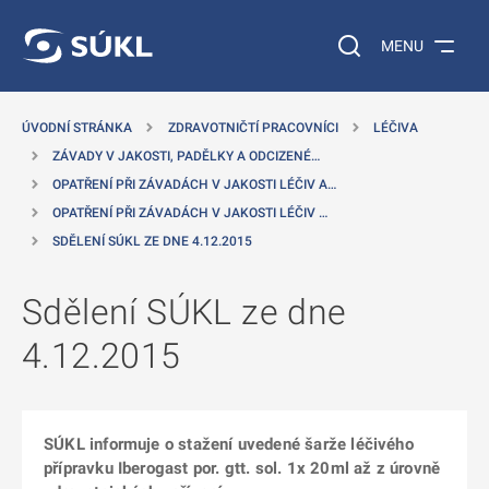
 NA HLAVNÍ OBSAH
Vyhledávání na web
MENU
ÚVODNÍ STRÁNKA
ZDRAVOTNIČTÍ PRACOVNÍCI
LÉČIVA
ZÁVADY V JAKOSTI, PADĚLKY A ODCIZENÉ…
OPATŘENÍ PŘI ZÁVADÁCH V JAKOSTI LÉČIV A…
OPATŘENÍ PŘI ZÁVADÁCH V JAKOSTI LÉČIV …
SDĚLENÍ SÚKL ZE DNE 4.12.2015
Sdělení SÚKL ze dne
4.12.2015
SÚKL informuje o stažení uvedené šarže léčivého
přípravku Iberogast por. gtt. sol. 1x 20ml až z úrovně