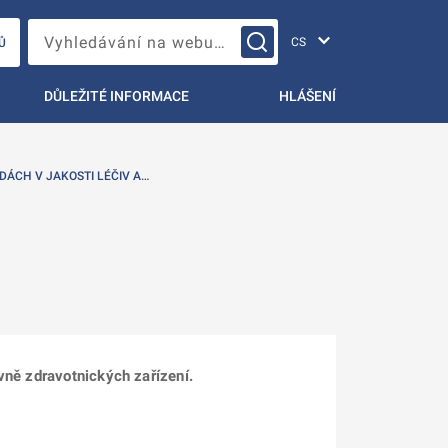
Změna jazyka
Vyhledávání na webu…
Ů
DŮLEŽITÉ INFORMACE
HLÁŠENÍ
DÁCH V JAKOSTI LÉČIV A…
vně zdravotnických zařízení.