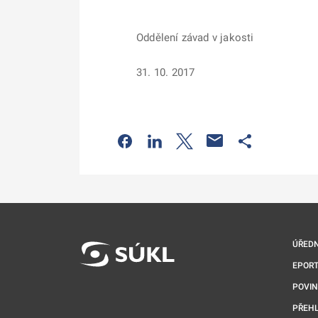
Oddělení závad v jakosti
31. 10. 2017
Odkaz se otevře na nové kartě
Odkaz se otevře na nové kart
Odkaz se otevře na nov
Odkaz se otev
ÚŘEDN
EPORT
POVI
PŘEHL