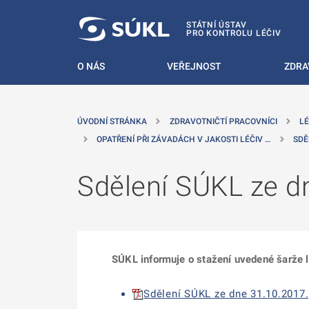
 NA HLAVNÍ OBSAH
STÁTNÍ ÚSTAV
PRO KONTROLU LÉČIV
O NÁS
VEŘEJNOST
ZDRA
ÚVODNÍ STRÁNKA
ZDRAVOTNIČTÍ PRACOVNÍCI
LÉ
OPATŘENÍ PŘI ZÁVADÁCH V JAKOSTI LÉČIV …
SDĚ
Sdělení SÚKL ze d
SÚKL informuje o stažení uvedené šarže lé
Sdělení SÚKL ze dne 31.10.2017.p