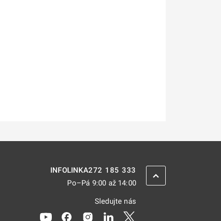
272 185 333
INFOLINKA
ZPĚT NAHORU
Po–Pá 9:00 až 14:00
Sledujte nás
Odkaz se otevře na nové kartě
Odkaz se otevře na nové kartě
Odkaz se otevře na nové kartě
Odkaz se otevře na nové kar
Odkaz se otevře na nov