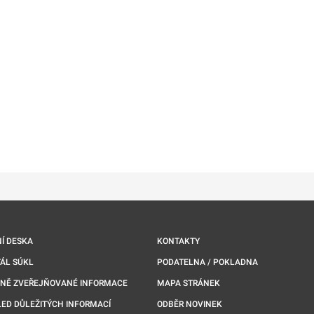
ě
é kartě
ře na nové kartě
Í DESKA
KONTAKTY
ÁL SÚKL
PODATELNA / POKLADNA
NNĚ ZVEŘEJŇOVANÉ INFORMACE
MAPA STRÁNEK
ED DŮLEŽITÝCH INFORMACÍ
ODBĚR NOVINEK