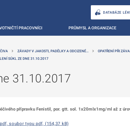
DATABÁZE LÉK
VOTNIČTÍ PRACOVNÍCI
PRŮMYSL A ORGANIZACE
ČIVA
ZÁVADY V JAKOSTI, PADĚLKY A ODCIZENÉ…
OPATŘENÍ PŘI ZÁVA
LENÍ SÚKL ZE DNE 31.10.2017
ne 31.10.2017
čivého přípravku Fenistil, por. gtt. sol. 1x20mlx1mg/ml až z úro
df, soubor typu pdf, (154,37 kB)