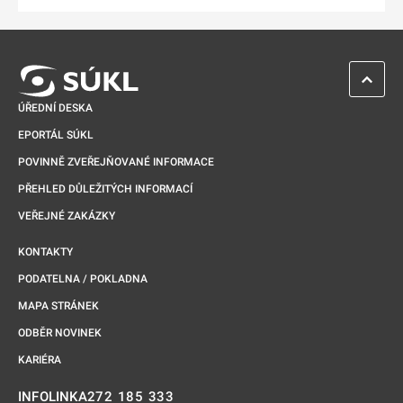
ZPĚT 
ÚŘEDNÍ DESKA
EPORTÁL SÚKL
POVINNĚ ZVEŘEJŇOVANÉ INFORMACE
PŘEHLED DŮLEŽITÝCH INFORMACÍ
VEŘEJNÉ ZAKÁZKY
KONTAKTY
PODATELNA / POKLADNA
MAPA STRÁNEK
ODBĚR NOVINEK
KARIÉRA
272 185 333
INFOLINKA