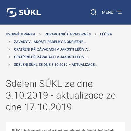
 NA HLAVNÍ OBSAH
Vyhledávání na web
MENU
ÚVODNÍ STRÁNKA
ZDRAVOTNIČTÍ PRACOVNÍCI
LÉČIVA
ZÁVADY V JAKOSTI, PADĚLKY A ODCIZENÉ…
OPATŘENÍ PŘI ZÁVADÁCH V JAKOSTI LÉČIV A…
OPATŘENÍ PŘI ZÁVADÁCH V JAKOSTI LÉČIV …
SDĚLENÍ SÚKL ZE DNE 3.10.2019 – AKTUALIZACE…
Sdělení SÚKL ze dne
3.10.2019 - aktualizace ze
dne 17.10.2019
SÚKL informuje o stažení uvedených šarží léčivých