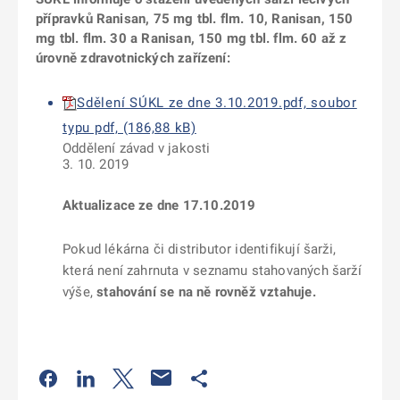
přípravků Ranisan, 75 mg tbl. flm. 10, Ranisan, 150
mg tbl. flm. 30 a Ranisan, 150 mg tbl. flm. 60 až z
úrovně zdravotnických zařízení:
Sdělení SÚKL ze dne 3.10.2019.pdf, soubor
typu pdf, (186,88 kB)
Oddělení závad v jakosti
3. 10. 2019
Aktualizace ze dne 17.10.2019
Pokud lékárna či distributor identifikují šarži,
která není zahrnuta v seznamu stahovaných šarží
výše,
stahování se na ně rovněž vztahuje.
Odkaz se otevře na nové kartě
Odkaz se otevře na nové kartě
Odkaz se otevře na nové kartě
Odkaz se otevře na nové kartě