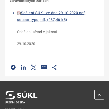
zdravotnických zařízení.
Sdělení SÚKL ze dne 29.10.2020.pdf,
soubor typu pdf, (187,46 kB)
Oddělení závad v jakosti
29.10.2020
Odkaz se otevře na nové kartě
Odkaz se otevře na nové kartě
Odkaz se otevře na nové kartě
Odkaz se otevře na nové kartě
ZPĚT 
ÚŘEDNÍ DESKA