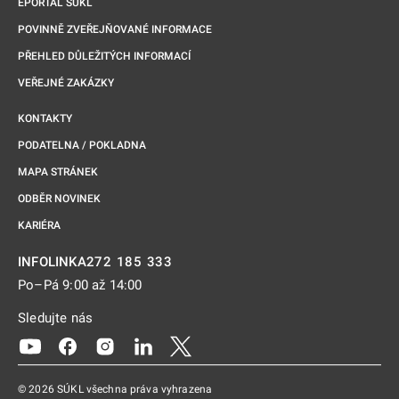
EPORTÁL SÚKL
POVINNĚ ZVEŘEJŇOVANÉ INFORMACE
PŘEHLED DŮLEŽITÝCH INFORMACÍ
VEŘEJNÉ ZAKÁZKY
KONTAKTY
PODATELNA / POKLADNA
MAPA STRÁNEK
ODBĚR NOVINEK
KARIÉRA
272 185 333
INFOLINKA
Po–Pá 9:00 až 14:00
Sledujte nás
Odkaz se otevře na nové kartě
Odkaz se otevře na nové kartě
Odkaz se otevře na nové kartě
Odkaz se otevře na nové kartě
Odkaz se otevře na nové kartě
© 2026 SÚKL všechna práva vyhrazena