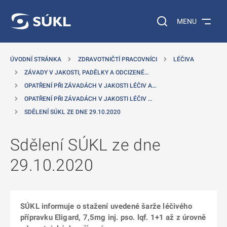
 NA HLAVNÍ OBSAH
Vyhledávání na web
MENU
ÚVODNÍ STRÁNKA
ZDRAVOTNIČTÍ PRACOVNÍCI
LÉČIVA
ZÁVADY V JAKOSTI, PADĚLKY A ODCIZENÉ…
OPATŘENÍ PŘI ZÁVADÁCH V JAKOSTI LÉČIV A…
OPATŘENÍ PŘI ZÁVADÁCH V JAKOSTI LÉČIV …
SDĚLENÍ SÚKL ZE DNE 29.10.2020
Sdělení SÚKL ze dne
29.10.2020
SÚKL informuje o stažení uvedené šarže léčivého
přípravku Eligard, 7,5mg inj. pso. lqf. 1+1 až z úrovně