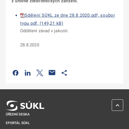
z úrovně zdravotnických zařízení.
Sdělení SÚKL ze dne 28.8.2020.pdf, soubor
typu pdf, (149,21 kB)
Oddělení závad v jakosti
28.8.2020
Odkaz se otevře na nové kartě
Odkaz se otevře na nové kartě
Odkaz se otevře na nové kartě
Odkaz se otevře na nové kartě
ZPĚT 
ÚŘEDNÍ DESKA
EPORTÁL SÚKL