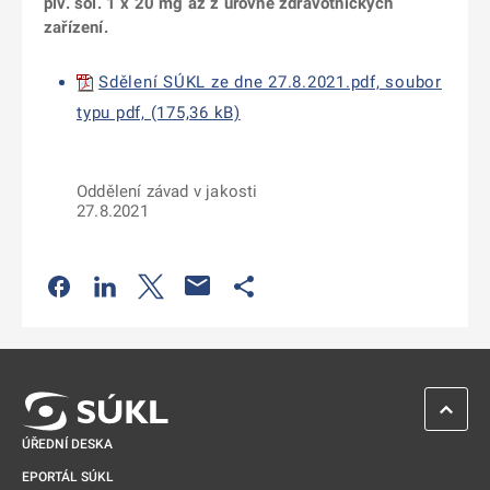
plv. sol. 1 x 20 mg až z úrovně zdravotnických
zařízení.
Sdělení SÚKL ze dne 27.8.2021.pdf, soubor
typu pdf, (175,36 kB)
Oddělení závad v jakosti
27.8.2021
Odkaz se otevře na nové kartě
Odkaz se otevře na nové kartě
Odkaz se otevře na nové kartě
Odkaz se otevře na nové kartě
ZPĚT 
ÚŘEDNÍ DESKA
EPORTÁL SÚKL