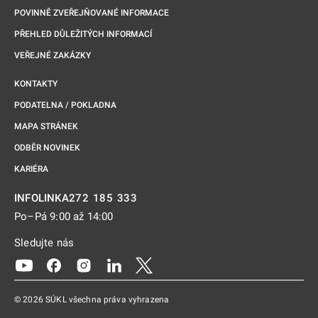
POVINNĚ ZVEŘEJŇOVANÉ INFORMACE
PŘEHLED DŮLEŽITÝCH INFORMACÍ
VEŘEJNÉ ZAKÁZKY
KONTAKTY
PODATELNA / POKLADNA
MAPA STRÁNEK
ODBĚR NOVINEK
KARIÉRA
272 185 333
INFOLINKA
Po–Pá 9:00 až 14:00
Sledujte nás
Odkaz se otevře na nové kartě
Odkaz se otevře na nové kartě
Odkaz se otevře na nové kartě
Odkaz se otevře na nové kartě
Odkaz se otevře na nové kartě
© 2026 SÚKL všechna práva vyhrazena