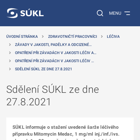
 NA HLAVNÍ OBSAH
Vyhledávání na web
MENU
ÚVODNÍ STRÁNKA
ZDRAVOTNIČTÍ PRACOVNÍCI
LÉČIVA
ZÁVADY V JAKOSTI, PADĚLKY A ODCIZENÉ…
OPATŘENÍ PŘI ZÁVADÁCH V JAKOSTI LÉČIV A…
OPATŘENÍ PŘI ZÁVADÁCH V JAKOSTI LÉČIV …
SDĚLENÍ SÚKL ZE DNE 27.8.2021
Sdělení SÚKL ze dne
27.8.2021
SÚKL informuje o stažení uvedené šarže léčivého
přípravku Mitomycin Medac, 1 mg/ml inj./inf./ivs.