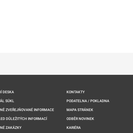
ě
é kartě
ře na nové kartě
Í DESKA
KONTAKTY
ÁL SÚKL
PODATELNA / POKLADNA
NNĚ ZVEŘEJŇOVANÉ INFORMACE
MAPA STRÁNEK
ED DŮLEŽITÝCH INFORMACÍ
ODBĚR NOVINEK
NÉ ZAKÁZKY
KARIÉRA