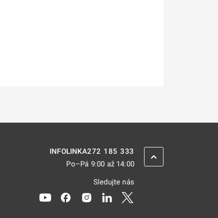
272 185 333
INFOLINKA
ZPĚT NAHORU
Po–Pá 9:00 až 14:00
Sledujte nás
Odkaz se otevře na nové kartě
Odkaz se otevře na nové kartě
Odkaz se otevře na nové kartě
Odkaz se otevře na nové kar
Odkaz se otevře na nov