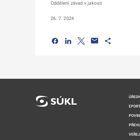
Oddělení závad v jakosti
26. 7. 2024
Odkaz se otevře na nové kartě
Odkaz se otevře na nové kart
Odkaz se otevře na nov
Odkaz se otev
ÚŘEDN
EPORT
POVI
PŘEHL
VEŘEJ