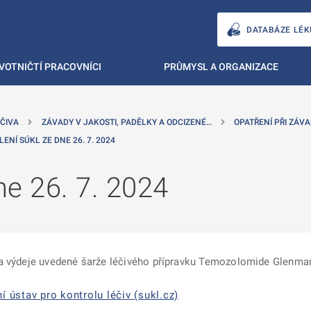
DATABÁZE LÉK
VOTNIČTÍ PRACOVNÍCI
PRŮMYSL A ORGANIZACE
ČIVA
ZÁVADY V JAKOSTI, PADĚLKY A ODCIZENÉ…
OPATŘENÍ PŘI ZÁVA
LENÍ SÚKL ZE DNE 26. 7. 2024
e 26. 7. 2024
a výdeje uvedené šarže léčivého přípravku Temozolomide Glenmar
í ústav pro kontrolu léčiv (sukl.cz)