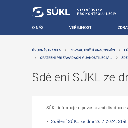
 NA HLAVNÍ OBSAH
STÁTNÍ ÚSTAV
PRO KONTROLU LÉČIV
O NÁS
VEŘEJNOST
ZDRA
ÚVODNÍ STRÁNKA
ZDRAVOTNIČTÍ PRACOVNÍCI
LÉ
OPATŘENÍ PŘI ZÁVADÁCH V JAKOSTI LÉČIV …
SDĚ
Sdělení SÚKL ze dn
SÚKL informuje o pozastavení distribuce 
Sdělení SÚKL ze dne 26.7.2024, Státn