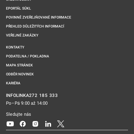
EPORTÁL SÚKL
POVINNĚ ZVEŘEJŇOVANÉ INFORMACE
PŘEHLED DŮLEŽITÝCH INFORMACÍ
VEŘEJNÉ ZAKÁZKY
KONTAKTY
PODATELNA / POKLADNA
MAPA STRÁNEK
ODBĚR NOVINEK
KARIÉRA
272 185 333
INFOLINKA
Po–Pá 9:00 až 14:00
Sledujte nás
Odkaz se otevře na nové kartě
Odkaz se otevře na nové kartě
Odkaz se otevře na nové kartě
Odkaz se otevře na nové kartě
Odkaz se otevře na nové kartě