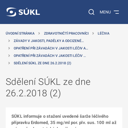
 NA HLAVNÍ OBSAH
Vyhledávání na web
MENU
ÚVODNÍ STRÁNKA
ZDRAVOTNIČTÍ PRACOVNÍCI
LÉČIVA
ZÁVADY V JAKOSTI, PADĚLKY A ODCIZENÉ…
OPATŘENÍ PŘI ZÁVADÁCH V JAKOSTI LÉČIV A…
OPATŘENÍ PŘI ZÁVADÁCH V JAKOSTI LÉČIV …
SDĚLENÍ SÚKL ZE DNE 26.2.2018 (2)
Sdělení SÚKL ze dne
26.2.2018 (2)
SÚKL informuje o stažení uvedené šarže léčivého
přípravku Erdomed, 35 mg/ml por. plv. sus. 100 ml až