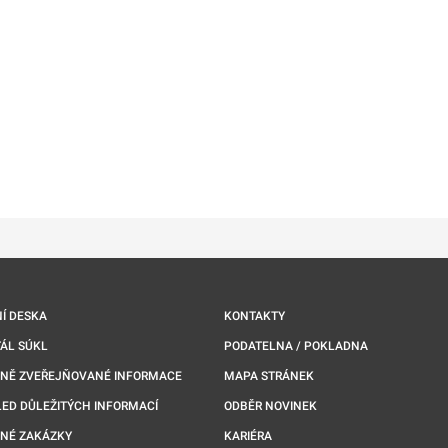
ě
é kartě
ře na nové kartě
Í DESKA
KONTAKTY
ÁL SÚKL
PODATELNA / POKLADNA
NNĚ ZVEŘEJŇOVANÉ INFORMACE
MAPA STRÁNEK
ED DŮLEŽITÝCH INFORMACÍ
ODBĚR NOVINEK
NÉ ZAKÁZKY
KARIÉRA