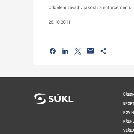
Oddělení závad v jakosti a enforcementu
26.10.2011
Odkaz se otevře na nové kartě
Odkaz se otevře na nové kart
Odkaz se otevře na nov
Odkaz se otev
ÚŘEDN
EPORT
POVI
PŘEHL
VEŘEJ