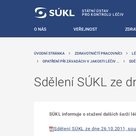
 NA HLAVNÍ OBSAH
STÁTNÍ ÚSTAV
PRO KONTROLU LÉČIV
O NÁS
VEŘEJNOST
ZDRA
ÚVODNÍ STRÁNKA
ZDRAVOTNIČTÍ PRACOVNÍCI
LÉ
OPATŘENÍ PŘI ZÁVADÁCH V JAKOSTI LÉČIV …
SDĚ
Sdělení SÚKL ze d
SÚKL informuje o stažení dalších šarží l
Sdělení SÚKL ze dne 26.10.2011, soub