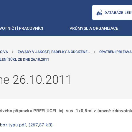
DATABÁZE LÉK
VOTNIČTÍ PRACOVNÍCI
PRŮMYSL A ORGANIZACE
ČIVA
ZÁVADY V JAKOSTI, PADĚLKY A ODCIZENÉ…
OPATŘENÍ PŘI ZÁVA
LENÍ SÚKL ZE DNE 26.10.2011
ne 26.10.2011
éčivého přípravku PREFLUCEL inj. sus. 1x0,5ml z úrovně zdravotni
or typu pdf, (267,87 kB)