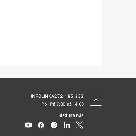
272 185 333
INFOLINKA
ZPĚT NAHORU
Po–Pá 9:00 až 14:00
Sledujte nás
Odkaz se otevře na nové kartě
Odkaz se otevře na nové kartě
Odkaz se otevře na nové kartě
Odkaz se otevře na nové kar
Odkaz se otevře na nov