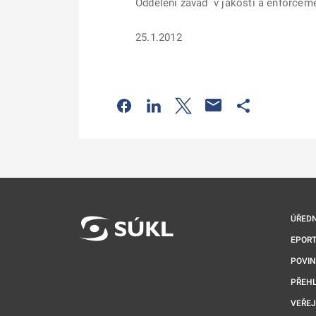
Oddělení závad v jakosti a enforcem
25.1.2012
Odkaz se otevře na nové kartě
Odkaz se otevře na nové kart
Odkaz se otevře na nov
Odkaz se otev
ÚŘEDN
EPORT
POVI
PŘEHL
VEŘEJ