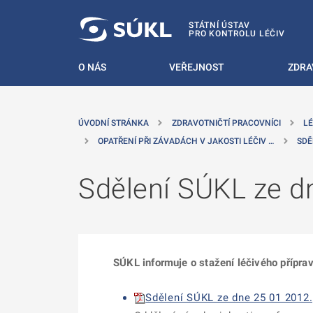
 NA HLAVNÍ OBSAH
STÁTNÍ ÚSTAV
PRO KONTROLU LÉČIV
O NÁS
VEŘEJNOST
ZDRA
ÚVODNÍ STRÁNKA
ZDRAVOTNIČTÍ PRACOVNÍCI
LÉ
OPATŘENÍ PŘI ZÁVADÁCH V JAKOSTI LÉČIV …
SDĚ
Sdělení SÚKL ze d
SÚKL informuje o stažení léčivého příprav
Sdělení SÚKL ze dne 25 01 2012.p