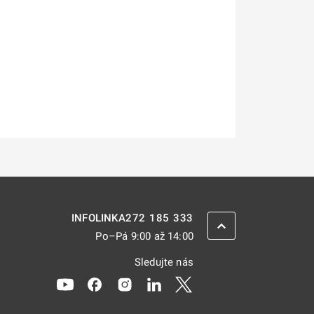
272 185 333
INFOLINKA
ZPĚT NAHORU
Po–Pá 9:00 až 14:00
Sledujte nás
Odkaz se otevře na nové kartě
Odkaz se otevře na nové kartě
Odkaz se otevře na nové kartě
Odkaz se otevře na nové kar
Odkaz se otevře na nov