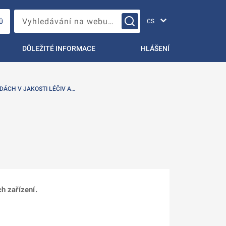
Změna jazyka
Vyhledávání na webu…
Ů
DŮLEŽITÉ INFORMACE
HLÁŠENÍ
DÁCH V JAKOSTI LÉČIV A…
h zařízení.