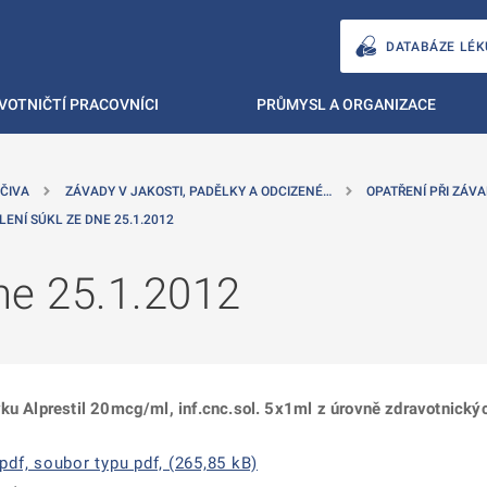
DATABÁZE LÉK
VOTNIČTÍ PRACOVNÍCI
PRŮMYSL A ORGANIZACE
ČIVA
ZÁVADY V JAKOSTI, PADĚLKY A ODCIZENÉ…
OPATŘENÍ PŘI ZÁVA
LENÍ SÚKL ZE DNE 25.1.2012
ne 25.1.2012
ku Alprestil 20mcg/ml, inf.cnc.sol. 5x1ml z úrovně zdravotnickýc
df, soubor typu pdf, (265,85 kB)