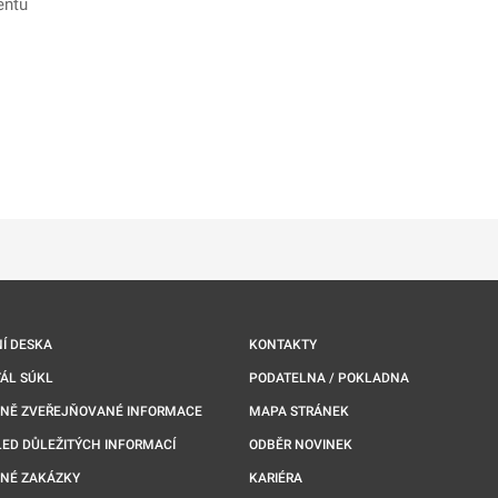
entu
ě
é kartě
ře na nové kartě
Í DESKA
KONTAKTY
ÁL SÚKL
PODATELNA / POKLADNA
NNĚ ZVEŘEJŇOVANÉ INFORMACE
MAPA STRÁNEK
ED DŮLEŽITÝCH INFORMACÍ
ODBĚR NOVINEK
NÉ ZAKÁZKY
KARIÉRA