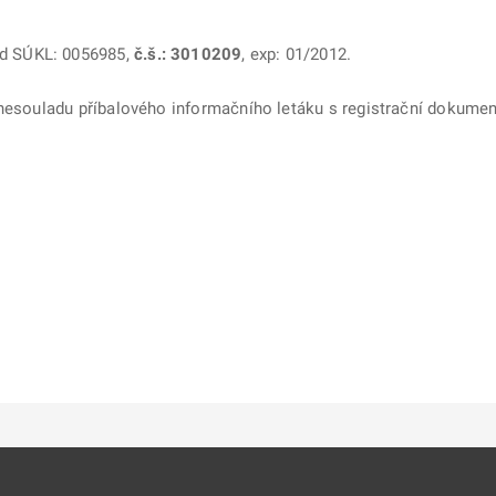
kód SÚKL: 0056985,
č.š.: 3010209
, exp: 01/2012.
 nesouladu příbalového informačního letáku s registrační dokumen
ě
é kartě
ře na nové kartě