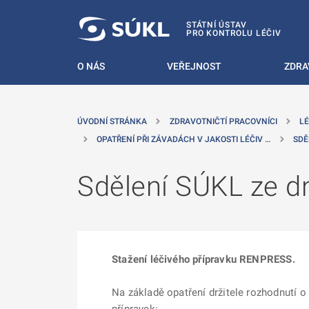
 NA HLAVNÍ OBSAH
STÁTNÍ ÚSTAV
PRO KONTROLU LÉČIV
O NÁS
VEŘEJNOST
ZDRA
ÚVODNÍ STRÁNKA
ZDRAVOTNIČTÍ PRACOVNÍCI
LÉ
OPATŘENÍ PŘI ZÁVADÁCH V JAKOSTI LÉČIV …
SDĚ
Sdělení SÚKL ze d
Stažení léčivého přípravku RENPRESS.
Na základě opatření držitele rozhodnutí o 