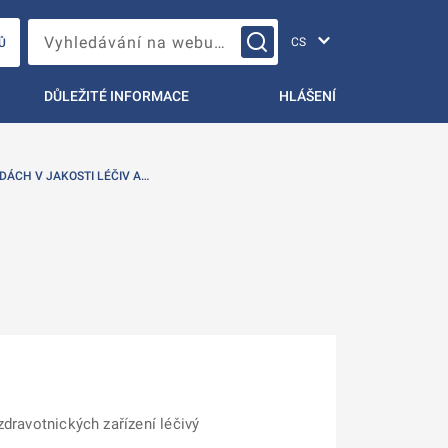
Změna jazyka
Vyhledávání na webu…
Ů
DŮLEŽITÉ INFORMACE
HLÁŠENÍ
DÁCH V JAKOSTI LÉČIV A…
zdravotnických zařízení léčivý