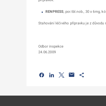
přípravek:
RENPRESS
, por.tbl.nob., 30 x 6mg, 
Stahování léčivého přípravku je z důvodu
Odbor inspekce
24.06.2009
Odkaz se otevře na nové kartě
Odkaz se otevře na nové kart
Odkaz se otevře na nov
Odkaz se otev