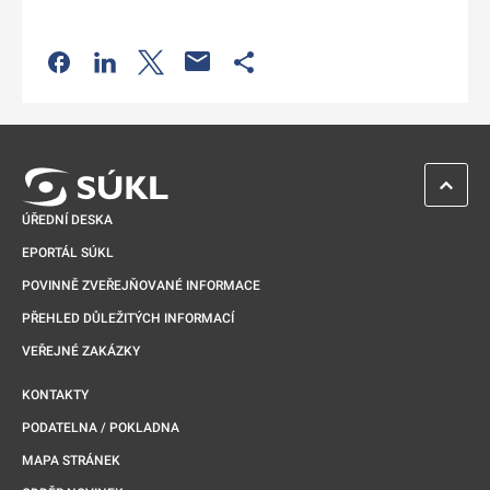
Odkaz se otevře na nové kartě
Odkaz se otevře na nové kartě
Odkaz se otevře na nové kartě
Odkaz se otevře na nové kartě
ZPĚT 
ÚŘEDNÍ DESKA
EPORTÁL SÚKL
POVINNĚ ZVEŘEJŇOVANÉ INFORMACE
PŘEHLED DŮLEŽITÝCH INFORMACÍ
VEŘEJNÉ ZAKÁZKY
KONTAKTY
PODATELNA / POKLADNA
MAPA STRÁNEK