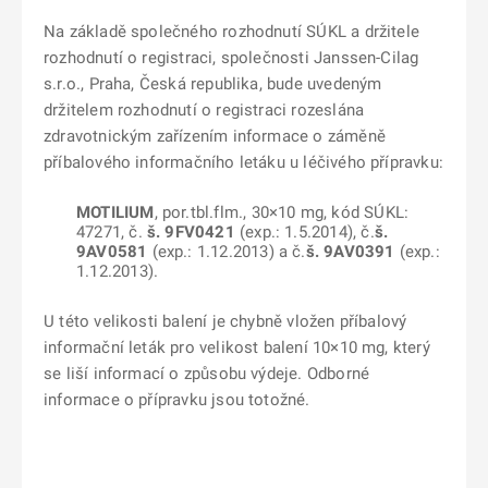
Na základě společného rozhodnutí SÚKL a držitele
rozhodnutí o registraci, společnosti
Janssen-Cilag
s.r.o., Praha, Česká republika, bude uvedeným
držitelem rozhodnutí o registraci rozeslána
zdravotnickým zařízením informace o
záměně
příbalového informačního letáku u léčivého přípravku:
MOTILIUM
, por.tbl.flm., 30×10 mg, kód SÚKL:
47271, č.
š. 9FV0421
(exp.: 1.5.2014), č.
š.
9AV0581
(exp.: 1.12.2013) a č.
š. 9AV0391
(exp.:
1.12.2013).
U této velikosti balení je chybně vložen příbalový
informační leták pro velikost balení 10×10 mg, který
se liší informací o způsobu výdeje. Odborné
informace o přípravku jsou totožné.