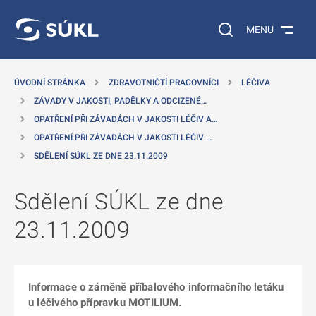
 NA HLAVNÍ OBSAH
Vyhledávání na web
MENU
ÚVODNÍ STRÁNKA
ZDRAVOTNIČTÍ PRACOVNÍCI
LÉČIVA
ZÁVADY V JAKOSTI, PADĚLKY A ODCIZENÉ…
OPATŘENÍ PŘI ZÁVADÁCH V JAKOSTI LÉČIV A…
OPATŘENÍ PŘI ZÁVADÁCH V JAKOSTI LÉČIV …
SDĚLENÍ SÚKL ZE DNE 23.11.2009
Sdělení SÚKL ze dne
23.11.2009
Informace o záměně příbalového informačního letáku
u léčivého přípravku MOTILIUM.