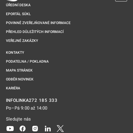
ÚŘEDNÍ DESKA
EPORTÁL SÚKL
POVINNĚ ZVEŘEJŇOVANÉ INFORMACE
PŘEHLED DŮLEŽITÝCH INFORMACÍ
VEŘEJNÉ ZAKÁZKY
KONTAKTY
PODATELNA / POKLADNA
MAPA STRÁNEK
ODBĚR NOVINEK
KARIÉRA
272 185 333
INFOLINKA
Po–Pá 9:00 až 14:00
Sledujte nás
Odkaz se otevře na nové kartě
Odkaz se otevře na nové kartě
Odkaz se otevře na nové kartě
Odkaz se otevře na nové kartě
Odkaz se otevře na nové kartě