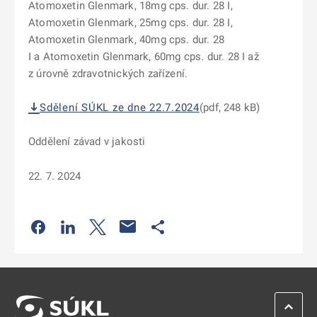
Atomoxetin Glenmark, 18mg cps. dur. 28 I,
Atomoxetin Glenmark, 25mg cps. dur. 28 I,
Atomoxetin Glenmark, 40mg cps. dur. 28
I a Atomoxetin Glenmark, 60mg cps. dur. 28 I až
z úrovně zdravotnických zařízení.
Sdělení SÚKL ze dne 22.7.2024
(pdf, 248 kB)
Oddělení závad v jakosti
22. 7. 2024
Odkaz se otevře na nové kartě
Odkaz se otevře na nové kartě
Odkaz se otevře na nové kartě
Odkaz se otevře na nové kartě
ZPĚT 