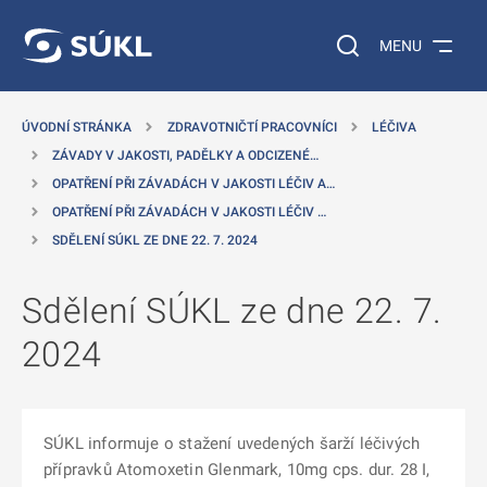
 NA HLAVNÍ OBSAH
Vyhledávání na web
MENU
ÚVODNÍ STRÁNKA
ZDRAVOTNIČTÍ PRACOVNÍCI
LÉČIVA
ZÁVADY V JAKOSTI, PADĚLKY A ODCIZENÉ…
OPATŘENÍ PŘI ZÁVADÁCH V JAKOSTI LÉČIV A…
OPATŘENÍ PŘI ZÁVADÁCH V JAKOSTI LÉČIV …
SDĚLENÍ SÚKL ZE DNE 22. 7. 2024
Sdělení SÚKL ze dne 22. 7.
2024
SÚKL informuje o stažení uvedených šarží léčivých
přípravků Atomoxetin Glenmark, 10mg cps. dur. 28 I,