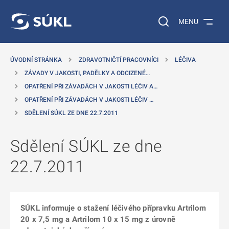
 NA HLAVNÍ OBSAH
Vyhledávání na web
MENU
ÚVODNÍ STRÁNKA
ZDRAVOTNIČTÍ PRACOVNÍCI
LÉČIVA
ZÁVADY V JAKOSTI, PADĚLKY A ODCIZENÉ…
OPATŘENÍ PŘI ZÁVADÁCH V JAKOSTI LÉČIV A…
OPATŘENÍ PŘI ZÁVADÁCH V JAKOSTI LÉČIV …
SDĚLENÍ SÚKL ZE DNE 22.7.2011
Sdělení SÚKL ze dne
22.7.2011
SÚKL informuje o stažení léčivého přípravku Artrilom
20 x 7,5 mg a Artrilom 10 x 15 mg z úrovně