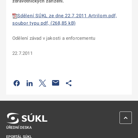
zdravotnických zařízení.
Sdělení SÚKL ze dne 22.7.2011 Artrilom.pdf,
soubor typu pdf, (268,85 kB)
Odělení závad v jakosti a enforcementu
22.7.2011
Odkaz se otevře na nové kartě
Odkaz se otevře na nové kartě
Odkaz se otevře na nové kartě
Odkaz se otevře na nové kartě
ZPĚT 
ÚŘEDNÍ DESKA
EPORTÁL SÚKL