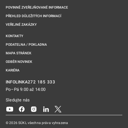
POVINNĚ ZVEŘEJŇOVANÉ INFORMACE
PŘEHLED DŮLEŽITÝCH INFORMACÍ
VEŘEJNÉ ZAKÁZKY
KONTAKTY
PODATELNA / POKLADNA
MAPA STRÁNEK
ODBĚR NOVINEK
KARIÉRA
272 185 333
INFOLINKA
Po–Pá 9:00 až 14:00
Sledujte nás
Odkaz se otevře na nové kartě
Odkaz se otevře na nové kartě
Odkaz se otevře na nové kartě
Odkaz se otevře na nové kartě
Odkaz se otevře na nové kartě
© 2026 SÚKL všechna práva vyhrazena