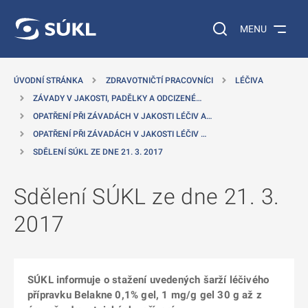
 NA HLAVNÍ OBSAH
Vyhledávání na web
MENU
ÚVODNÍ STRÁNKA
ZDRAVOTNIČTÍ PRACOVNÍCI
LÉČIVA
ZÁVADY V JAKOSTI, PADĚLKY A ODCIZENÉ…
OPATŘENÍ PŘI ZÁVADÁCH V JAKOSTI LÉČIV A…
OPATŘENÍ PŘI ZÁVADÁCH V JAKOSTI LÉČIV …
SDĚLENÍ SÚKL ZE DNE 21. 3. 2017
Sdělení SÚKL ze dne 21. 3.
2017
SÚKL informuje o stažení uvedených šarží léčivého
přípravku Belakne 0,1% gel, 1 mg/g gel 30 g až z