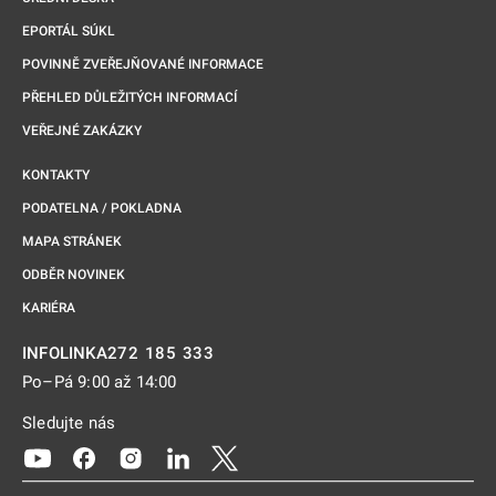
EPORTÁL SÚKL
POVINNĚ ZVEŘEJŇOVANÉ INFORMACE
PŘEHLED DŮLEŽITÝCH INFORMACÍ
VEŘEJNÉ ZAKÁZKY
KONTAKTY
PODATELNA / POKLADNA
MAPA STRÁNEK
ODBĚR NOVINEK
KARIÉRA
272 185 333
INFOLINKA
Po–Pá 9:00 až 14:00
Sledujte nás
Odkaz se otevře na nové kartě
Odkaz se otevře na nové kartě
Odkaz se otevře na nové kartě
Odkaz se otevře na nové kartě
Odkaz se otevře na nové kartě