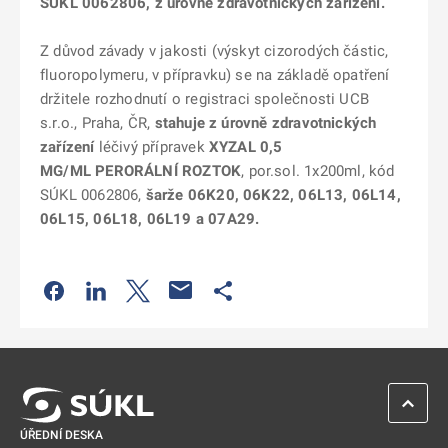
SÚKL 0062806, z úrovně zdravotnických zařízení.
Z důvod závady v jakosti (výskyt cizorodých částic,
fluoropolymeru, v přípravku) se na základě opatření
držitele rozhodnutí o registraci společnosti UCB
s.r.o., Praha, ČR,
stahuje z úrovně zdravotnických
zařízení
léčivý přípravek
XYZAL 0,5
MG/ML PERORÁLNÍ ROZTOK
, por.sol. 1x200ml, kód
SÚKL 0062806,
šarže 06K20, 06K22, 06L13, 06L14,
06L15, 06L18, 06L19 a 07A29.
Odkaz se otevře na nové kartě
Odkaz se otevře na nové kartě
Odkaz se otevře na nové kartě
Odkaz se otevře na nové kartě
ZPĚT 
ÚŘEDNÍ DESKA