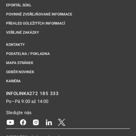
EPORTÁL SÚKL
POVINNĚ ZVEŘEJŇOVANÉ INFORMACE
PŘEHLED DŮLEŽITÝCH INFORMACÍ
VEŘEJNÉ ZAKÁZKY
KONTAKTY
PODATELNA / POKLADNA
MAPA STRÁNEK
ODBĚR NOVINEK
KARIÉRA
272 185 333
INFOLINKA
Po–Pá 9:00 až 14:00
Sledujte nás
Odkaz se otevře na nové kartě
Odkaz se otevře na nové kartě
Odkaz se otevře na nové kartě
Odkaz se otevře na nové kartě
Odkaz se otevře na nové kartě