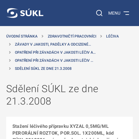
 NA HLAVNÍ OBSAH
Vyhledávání na web
MENU
ÚVODNÍ STRÁNKA
ZDRAVOTNIČTÍ PRACOVNÍCI
LÉČIVA
ZÁVADY V JAKOSTI, PADĚLKY A ODCIZENÉ…
OPATŘENÍ PŘI ZÁVADÁCH V JAKOSTI LÉČIV A…
OPATŘENÍ PŘI ZÁVADÁCH V JAKOSTI LÉČIV …
SDĚLENÍ SÚKL ZE DNE 21.3.2008
Sdělení SÚKL ze dne
21.3.2008
Stažení léčivého přípravku XYZAL 0,5MG/ML
PERORÁLNÍ ROZTOK, POR.SOL. 1X200ML, kód