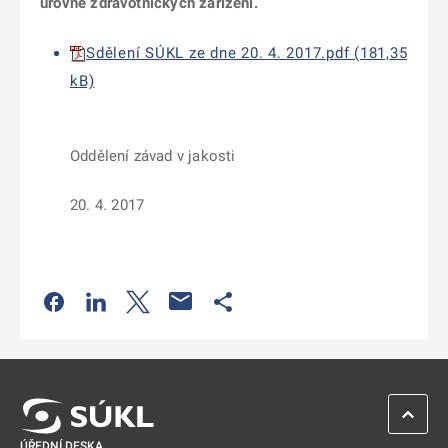
úrovně zdravotnických zařízení.
Sdělení SÚKL ze dne 20. 4. 2017.pdf (181,35
kB)
Oddělení závad v jakosti
20. 4. 2017
Odkaz se otevře na nové kartě
Odkaz se otevře na nové kartě
Odkaz se otevře na nové kartě
Odkaz se otevře na nové kartě
ZPĚT 
ÚŘEDNÍ DESKA