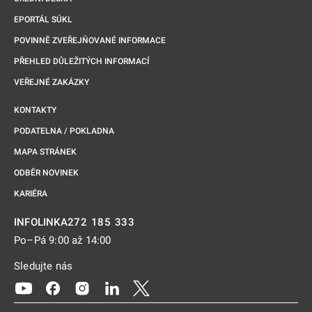
EPORTÁL SÚKL
POVINNĚ ZVEŘEJŇOVANÉ INFORMACE
PŘEHLED DŮLEŽITÝCH INFORMACÍ
VEŘEJNÉ ZAKÁZKY
KONTAKTY
PODATELNA / POKLADNA
MAPA STRÁNEK
ODBĚR NOVINEK
KARIÉRA
272 185 333
INFOLINKA
Po–Pá 9:00 až 14:00
Sledujte nás
Odkaz se otevře na nové kartě
Odkaz se otevře na nové kartě
Odkaz se otevře na nové kartě
Odkaz se otevře na nové kartě
Odkaz se otevře na nové kartě