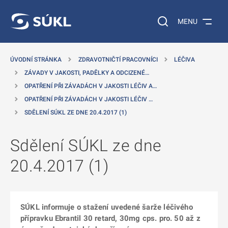
 NA HLAVNÍ OBSAH
Vyhledávání na web
MENU
ÚVODNÍ STRÁNKA
ZDRAVOTNIČTÍ PRACOVNÍCI
LÉČIVA
ZÁVADY V JAKOSTI, PADĚLKY A ODCIZENÉ…
OPATŘENÍ PŘI ZÁVADÁCH V JAKOSTI LÉČIV A…
OPATŘENÍ PŘI ZÁVADÁCH V JAKOSTI LÉČIV …
SDĚLENÍ SÚKL ZE DNE 20.4.2017 (1)
Sdělení SÚKL ze dne
20.4.2017 (1)
SÚKL informuje o stažení uvedené šarže léčivého
přípravku Ebrantil 30 retard, 30mg cps. pro. 50 až z