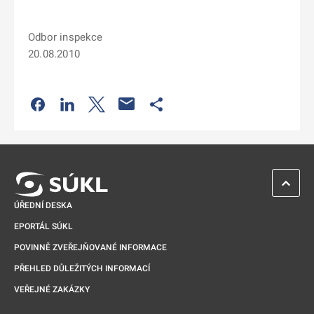
Odbor inspekce
20.08.2010
Odkaz se otevře na nové kartě
Odkaz se otevře na nové kartě
Odkaz se otevře na nové kartě
Odkaz se otevře na nové kartě
ZPĚT 
ÚŘEDNÍ DESKA
EPORTÁL SÚKL
POVINNĚ ZVEŘEJŇOVANÉ INFORMACE
PŘEHLED DŮLEŽITÝCH INFORMACÍ
VEŘEJNÉ ZAKÁZKY