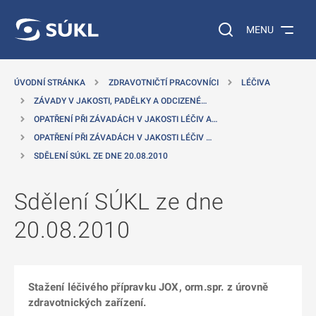
 NA HLAVNÍ OBSAH
Vyhledávání na web
MENU
ÚVODNÍ STRÁNKA
ZDRAVOTNIČTÍ PRACOVNÍCI
LÉČIVA
ZÁVADY V JAKOSTI, PADĚLKY A ODCIZENÉ…
OPATŘENÍ PŘI ZÁVADÁCH V JAKOSTI LÉČIV A…
OPATŘENÍ PŘI ZÁVADÁCH V JAKOSTI LÉČIV …
SDĚLENÍ SÚKL ZE DNE 20.08.2010
Sdělení SÚKL ze dne
20.08.2010
Stažení léčivého přípravku JOX, orm.spr. z úrovně
zdravotnických zařízení.