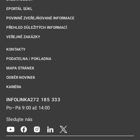
EPORTÁL SÚKL
POVINNĚ ZVEŘEJŇOVANÉ INFORMACE
PŘEHLED DŮLEŽITÝCH INFORMACÍ
VEŘEJNÉ ZAKÁZKY
KONTAKTY
PODATELNA / POKLADNA
MAPA STRÁNEK
ODBĚR NOVINEK
KARIÉRA
272 185 333
INFOLINKA
Po–Pá 9:00 až 14:00
Sledujte nás
Odkaz se otevře na nové kartě
Odkaz se otevře na nové kartě
Odkaz se otevře na nové kartě
Odkaz se otevře na nové kartě
Odkaz se otevře na nové kartě