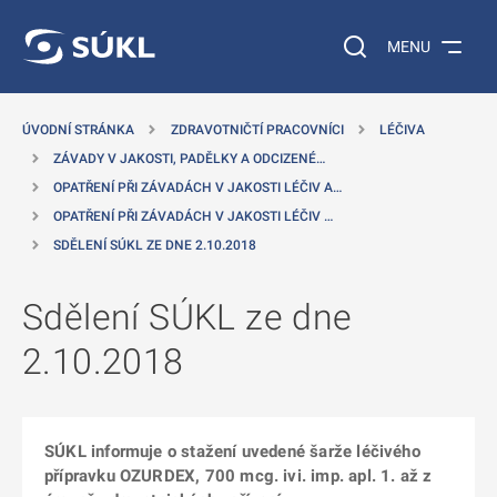
 NA HLAVNÍ OBSAH
Vyhledávání na web
MENU
ÚVODNÍ STRÁNKA
ZDRAVOTNIČTÍ PRACOVNÍCI
LÉČIVA
ZÁVADY V JAKOSTI, PADĚLKY A ODCIZENÉ…
OPATŘENÍ PŘI ZÁVADÁCH V JAKOSTI LÉČIV A…
OPATŘENÍ PŘI ZÁVADÁCH V JAKOSTI LÉČIV …
SDĚLENÍ SÚKL ZE DNE 2.10.2018
Sdělení SÚKL ze dne
2.10.2018
SÚKL informuje o stažení uvedené šarže léčivého
přípravku OZURDEX, 700 mcg. ivi. imp. apl. 1. až z