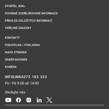
EPORTÁL SÚKL
POVINNĚ ZVEŘEJŇOVANÉ INFORMACE
PŘEHLED DŮLEŽITÝCH INFORMACÍ
VEŘEJNÉ ZAKÁZKY
KONTAKTY
PODATELNA / POKLADNA
MAPA STRÁNEK
ODBĚR NOVINEK
KARIÉRA
272 185 333
INFOLINKA
Po–Pá 9:00 až 14:00
Sledujte nás
Odkaz se otevře na nové kartě
Odkaz se otevře na nové kartě
Odkaz se otevře na nové kartě
Odkaz se otevře na nové kartě
Odkaz se otevře na nové kartě