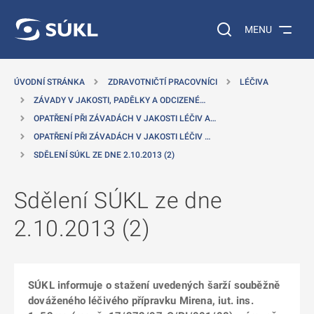
 NA HLAVNÍ OBSAH
Vyhledávání na web
MENU
ÚVODNÍ STRÁNKA
ZDRAVOTNIČTÍ PRACOVNÍCI
LÉČIVA
ZÁVADY V JAKOSTI, PADĚLKY A ODCIZENÉ…
OPATŘENÍ PŘI ZÁVADÁCH V JAKOSTI LÉČIV A…
OPATŘENÍ PŘI ZÁVADÁCH V JAKOSTI LÉČIV …
SDĚLENÍ SÚKL ZE DNE 2.10.2013 (2)
Sdělení SÚKL ze dne
2.10.2013 (2)
SÚKL informuje o stažení uvedených šarží souběžně
dováženého léčivého přípravku Mirena, iut. ins.