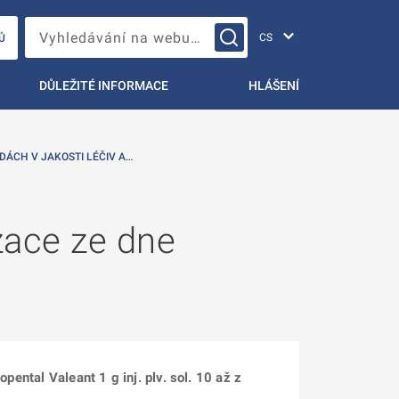
Změna jazyka
Vyhledávání na webu…
Ů
DŮLEŽITÉ INFORMACE
HLÁŠENÍ
DÁCH V JAKOSTI LÉČIV A…
zace ze dne
pental Valeant 1 g inj. plv. sol. 10 až z