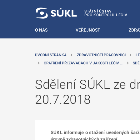
 NA HLAVNÍ OBSAH
STÁTNÍ ÚSTAV
PRO KONTROLU LÉČIV
O NÁS
VEŘEJNOST
ZDRA
ÚVODNÍ STRÁNKA
ZDRAVOTNIČTÍ PRACOVNÍCI
LÉ
OPATŘENÍ PŘI ZÁVADÁCH V JAKOSTI LÉČIV …
SDĚ
Sdělení SÚKL ze dn
20.7.2018
SÚKL informuje o stažení uvedených šarží l
úrovně zdravotnických zařízení.