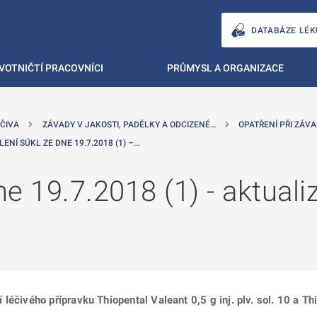
DATABÁZE LÉK
VOTNIČTÍ PRACOVNÍCI
PRŮMYSL A ORGANIZACE
ČIVA
ZÁVADY V JAKOSTI, PADĚLKY A ODCIZENÉ…
OPATŘENÍ PŘI ZÁVA
LENÍ SÚKL ZE DNE 19.7.2018 (1) –…
e 19.7.2018 (1) - aktuali
éčivého přípravku Thiopental Valeant 0,5 g inj. plv. sol. 10 a Thio