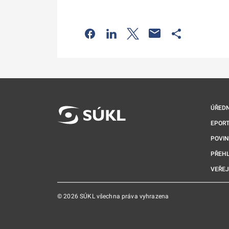
Odkaz se otevře na nové kartě
Odkaz se otevře na nové kart
Odkaz se otevře na nov
Odkaz se otev
ÚŘEDN
EPORT
POVI
PŘEHL
VEŘEJ
© 2026 SÚKL všechna práva vyhrazena