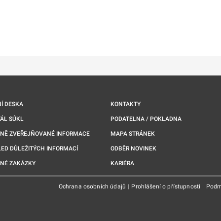
ě
é kartě
ře na nové kartě
Í DESKA
KONTAKTY
ÁL SÚKL
PODATELNA / POKLADNA
NNĚ ZVEŘEJŇOVANÉ INFORMACE
MAPA STRÁNEK
ED DŮLEŽITÝCH INFORMACÍ
ODBĚR NOVINEK
NÉ ZAKÁZKY
KARIÉRA
Ochrana osobních údajů
|
Prohlášení o přístupnosti
|
Podm