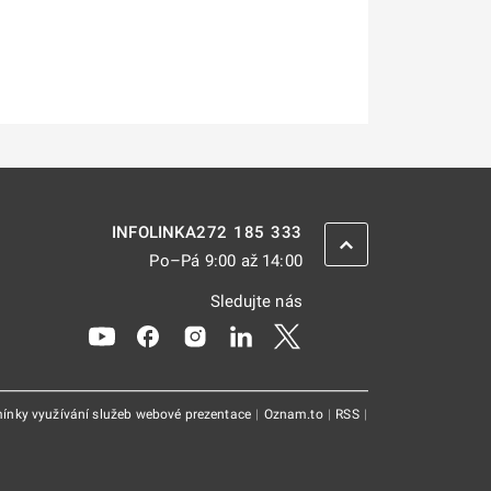
272 185 333
INFOLINKA
ZPĚT NAHORU
Po–Pá 9:00 až 14:00
Sledujte nás
Odkaz se otevře na nové kartě
Odkaz se otevře na nové kartě
Odkaz se otevře na nové kartě
Odkaz se otevře na nové kar
Odkaz se otevře na nov
ínky využívání služeb webové prezentace
|
Oznam.to
|
RSS
|