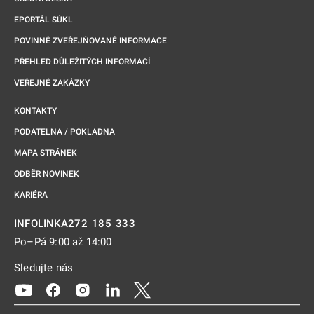
EPORTÁL SÚKL
POVINNĚ ZVEŘEJŇOVANÉ INFORMACE
PŘEHLED DŮLEŽITÝCH INFORMACÍ
VEŘEJNÉ ZAKÁZKY
KONTAKTY
PODATELNA / POKLADNA
MAPA STRÁNEK
ODBĚR NOVINEK
KARIÉRA
272 185 333
INFOLINKA
Po–Pá 9:00 až 14:00
Sledujte nás
Odkaz se otevře na nové kartě
Odkaz se otevře na nové kartě
Odkaz se otevře na nové kartě
Odkaz se otevře na nové kartě
Odkaz se otevře na nové kartě