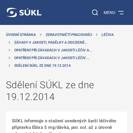
 NA HLAVNÍ OBSAH
Vyhledávání na web
MENU
ÚVODNÍ STRÁNKA
ZDRAVOTNIČTÍ PRACOVNÍCI
LÉČIVA
ZÁVADY V JAKOSTI, PADĚLKY A ODCIZENÉ…
OPATŘENÍ PŘI ZÁVADÁCH V JAKOSTI LÉČIV A…
OPATŘENÍ PŘI ZÁVADÁCH V JAKOSTI LÉČIV …
SDĚLENÍ SÚKL ZE DNE 19.12.2014
Sdělení SÚKL ze dne
19.12.2014
SÚKL informuje o stažení uvedených šarží léčivého
přípravku Ebixa 5 mg/dávka, por. sol. až z úrovně