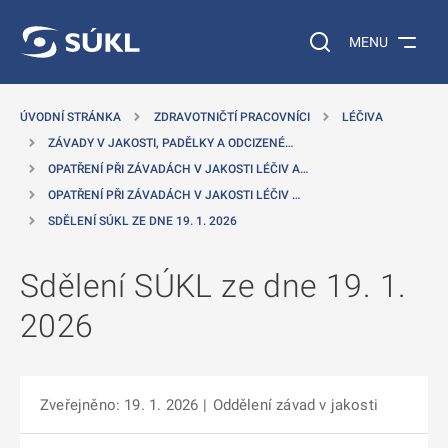
 NA HLAVNÍ OBSAH
Vyhledávání na web
MENU
ÚVODNÍ STRÁNKA
ZDRAVOTNIČTÍ PRACOVNÍCI
LÉČIVA
ZÁVADY V JAKOSTI, PADĚLKY A ODCIZENÉ…
OPATŘENÍ PŘI ZÁVADÁCH V JAKOSTI LÉČIV A…
OPATŘENÍ PŘI ZÁVADÁCH V JAKOSTI LÉČIV …
SDĚLENÍ SÚKL ZE DNE 19. 1. 2026
Sdělení SÚKL ze dne 19. 1.
2026
Zveřejněno: 19. 1. 2026
|
Oddělení závad v jakosti