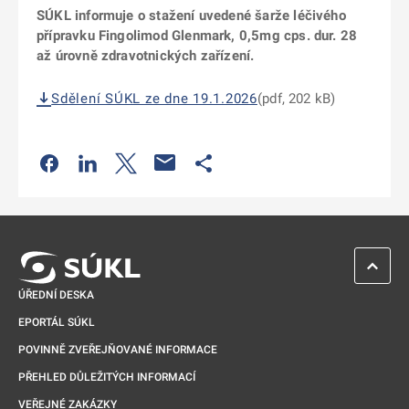
SÚKL informuje o stažení uvedené šarže léčivého
přípravku Fingolimod Glenmark, 0,5mg cps. dur. 28
až úrovně zdravotnických zařízení.
Sdělení SÚKL ze dne 19.1.2026
(pdf, 202 kB)
Odkaz se otevře na nové kartě
Odkaz se otevře na nové kartě
Odkaz se otevře na nové kartě
Odkaz se otevře na nové kartě
ZPĚT 
ÚŘEDNÍ DESKA
EPORTÁL SÚKL
POVINNĚ ZVEŘEJŇOVANÉ INFORMACE
PŘEHLED DŮLEŽITÝCH INFORMACÍ
VEŘEJNÉ ZAKÁZKY