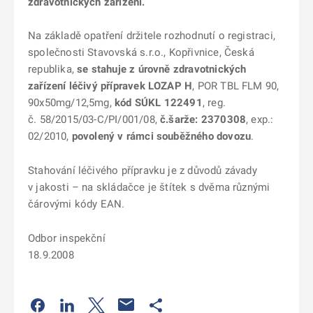
zdravotnických zařízení.
Na základě opatření držitele rozhodnutí o registraci,
společnosti Stavovská s.r.o., Kopřivnice, Česká
republika,
se stahuje z úrovně zdravotnických
zařízení léčivý přípravek LOZAP H
, POR TBL FLM 90,
90x50mg/12,5mg,
kód SÚKL 122491
, reg.
č. 58/2015/03-C/PI/001/08,
č.šarže: 2370308
, exp.:
02/2010,
povolený
v rámci souběžného dovozu
.
Stahování léčivého přípravku je z důvodů závady
v jakosti – na skládačce je štítek s dvěma různými
čárovými kódy EAN.
Odbor inspekční
18.9.2008
Odkaz se otevře na nové kartě
Odkaz se otevře na nové kartě
Odkaz se otevře na nové kartě