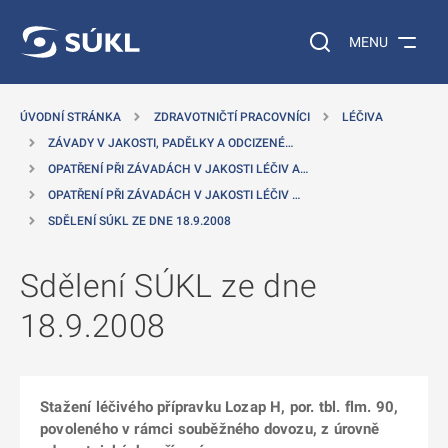
 NA HLAVNÍ OBSAH
Vyhledávání na web
MENU
ÚVODNÍ STRÁNKA
ZDRAVOTNIČTÍ PRACOVNÍCI
LÉČIVA
ZÁVADY V JAKOSTI, PADĚLKY A ODCIZENÉ…
OPATŘENÍ PŘI ZÁVADÁCH V JAKOSTI LÉČIV A…
OPATŘENÍ PŘI ZÁVADÁCH V JAKOSTI LÉČIV …
SDĚLENÍ SÚKL ZE DNE 18.9.2008
Sdělení SÚKL ze dne
18.9.2008
Stažení léčivého přípravku Lozap H, por. tbl. flm. 90,
povoleného v rámci souběžného dovozu, z úrovně