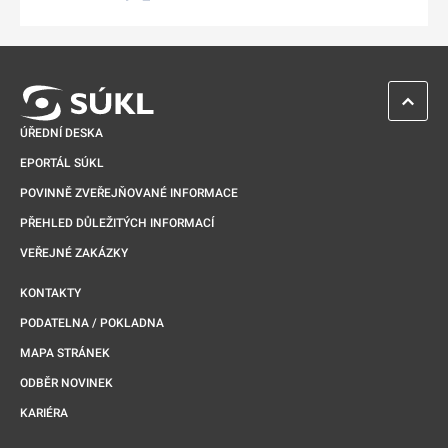
Odkaz se otevře na nové kartě
ZPĚT 
ÚŘEDNÍ DESKA
EPORTÁL SÚKL
POVINNĚ ZVEŘEJŇOVANÉ INFORMACE
PŘEHLED DŮLEŽITÝCH INFORMACÍ
VEŘEJNÉ ZAKÁZKY
KONTAKTY
PODATELNA / POKLADNA
MAPA STRÁNEK
ODBĚR NOVINEK
KARIÉRA