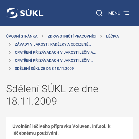
 NA HLAVNÍ OBSAH
Vyhledávání na web
MENU
ÚVODNÍ STRÁNKA
ZDRAVOTNIČTÍ PRACOVNÍCI
LÉČIVA
ZÁVADY V JAKOSTI, PADĚLKY A ODCIZENÉ…
OPATŘENÍ PŘI ZÁVADÁCH V JAKOSTI LÉČIV A…
OPATŘENÍ PŘI ZÁVADÁCH V JAKOSTI LÉČIV …
SDĚLENÍ SÚKL ZE DNE 18.11.2009
Sdělení SÚKL ze dne
18.11.2009
Uvolnění léčivého přípravku Voluven, inf.sol. k
léčebnému používání.