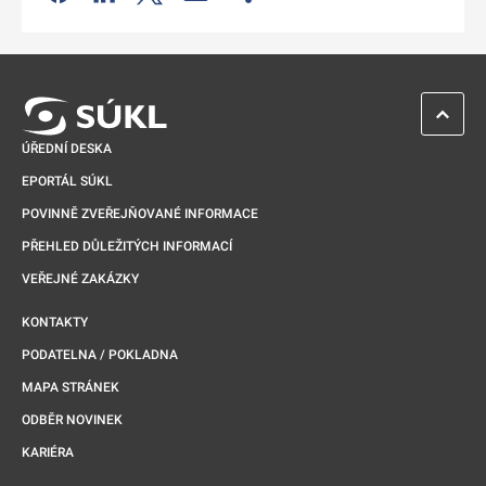
Odkaz se otevře na nové kartě
ZPĚT 
ÚŘEDNÍ DESKA
EPORTÁL SÚKL
POVINNĚ ZVEŘEJŇOVANÉ INFORMACE
PŘEHLED DŮLEŽITÝCH INFORMACÍ
VEŘEJNÉ ZAKÁZKY
KONTAKTY
PODATELNA / POKLADNA
MAPA STRÁNEK
ODBĚR NOVINEK
KARIÉRA