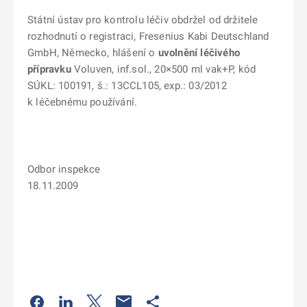
Státní ústav pro kontrolu léčiv obdržel od držitele
rozhodnutí o registraci, Fresenius Kabi Deutschland
GmbH, Německo, hlášení o
uvolnění léčivého
přípravku
Voluven, inf.sol., 20×500 ml vak+P, kód
SÚKL: 100191, š.: 13CCL105, exp.: 03/2012
k léčebnému používání.
Odbor inspekce
18.11.2009
Odkaz se otevře na nové kartě
Odkaz se otevře na nové kartě
Odkaz se otevře na nové kartě