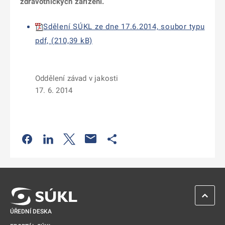
zdravotnických zařízení.
Sdělení SÚKL ze dne 17.6.2014, soubor typu
pdf, (210,39 kB)
Oddělení závad v jakosti
17
. 6. 2014
Odkaz se otevře na nové kartě
Odkaz se otevře na nové kartě
Odkaz se otevře na nové kartě
Odkaz se otevře na nové kartě
ZPĚT 
ÚŘEDNÍ DESKA