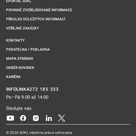
EPORTÁL SÚKL
POVINNĚ ZVEŘEJŇOVANÉ INFORMACE
PŘEHLED DŮLEŽITÝCH INFORMACÍ
VEŘEJNÉ ZAKÁZKY
KONTAKTY
PODATELNA / POKLADNA
MAPA STRÁNEK
ODBĚR NOVINEK
KARIÉRA
272 185 333
INFOLINKA
Po–Pá 9:00 až 14:00
Sledujte nás
Odkaz se otevře na nové kartě
Odkaz se otevře na nové kartě
Odkaz se otevře na nové kartě
Odkaz se otevře na nové kartě
Odkaz se otevře na nové kartě
© 2026 SÚKL všechna práva vyhrazena