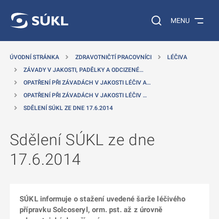
 NA HLAVNÍ OBSAH
Vyhledávání na web
MENU
ÚVODNÍ STRÁNKA
ZDRAVOTNIČTÍ PRACOVNÍCI
LÉČIVA
ZÁVADY V JAKOSTI, PADĚLKY A ODCIZENÉ…
OPATŘENÍ PŘI ZÁVADÁCH V JAKOSTI LÉČIV A…
OPATŘENÍ PŘI ZÁVADÁCH V JAKOSTI LÉČIV …
SDĚLENÍ SÚKL ZE DNE 17.6.2014
Sdělení SÚKL ze dne
17.6.2014
SÚKL informuje o stažení uvedené šarže léčivého
přípravku Solcoseryl, orm. pst. až z úrovně