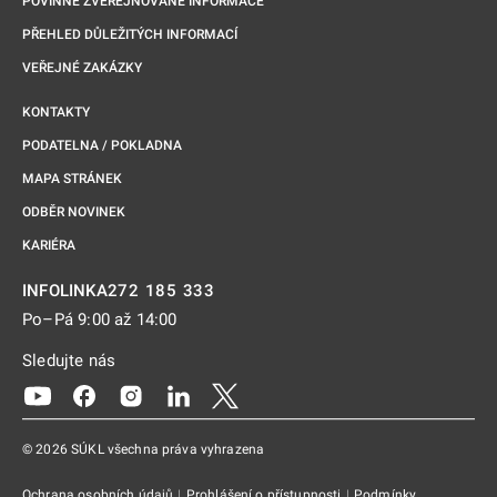
POVINNĚ ZVEŘEJŇOVANÉ INFORMACE
PŘEHLED DŮLEŽITÝCH INFORMACÍ
VEŘEJNÉ ZAKÁZKY
KONTAKTY
PODATELNA / POKLADNA
MAPA STRÁNEK
ODBĚR NOVINEK
KARIÉRA
272 185 333
INFOLINKA
Po–Pá 9:00 až 14:00
Sledujte nás
Odkaz se otevře na nové kartě
Odkaz se otevře na nové kartě
Odkaz se otevře na nové kartě
Odkaz se otevře na nové kartě
Odkaz se otevře na nové kartě
© 2026 SÚKL všechna práva vyhrazena
Ochrana osobních údajů
|
Prohlášení o přístupnosti
|
Podmínky