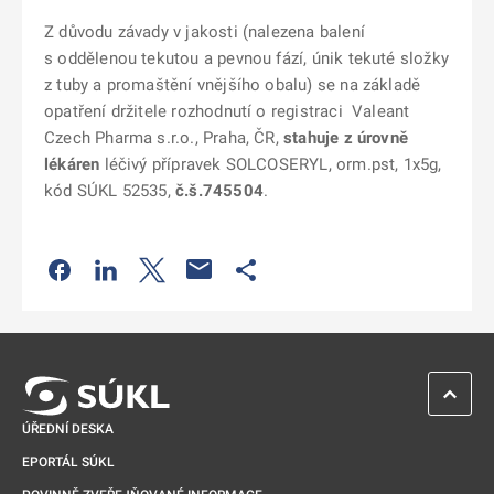
Z důvodu závady v jakosti (nalezena balení
s oddělenou tekutou a pevnou fází, únik tekuté složky
z tuby a promaštění vnějšího obalu) se na základě
opatření držitele rozhodnutí o registraci
Valeant
Czech Pharma s.r.o., Praha, ČR,
stahuje z úrovně
lékáren
léčivý přípravek SOLCOSERYL, orm.pst, 1x5g,
kód SÚKL 52535,
č.š.745504
.
Odkaz se otevře na nové kartě
Odkaz se otevře na nové kartě
Odkaz se otevře na nové kartě
Odkaz se otevře na nové kartě
ZPĚT 
ÚŘEDNÍ DESKA
EPORTÁL SÚKL