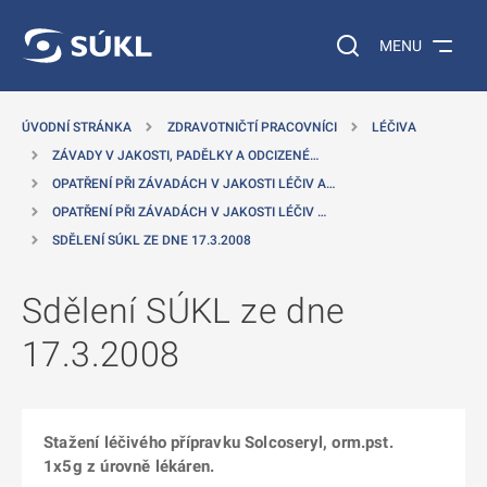
 NA HLAVNÍ OBSAH
Vyhledávání na web
MENU
ÚVODNÍ STRÁNKA
ZDRAVOTNIČTÍ PRACOVNÍCI
LÉČIVA
ZÁVADY V JAKOSTI, PADĚLKY A ODCIZENÉ…
OPATŘENÍ PŘI ZÁVADÁCH V JAKOSTI LÉČIV A…
OPATŘENÍ PŘI ZÁVADÁCH V JAKOSTI LÉČIV …
SDĚLENÍ SÚKL ZE DNE 17.3.2008
Sdělení SÚKL ze dne
17.3.2008
Stažení léčivého přípravku Solcoseryl, orm.pst.
1x5g z úrovně lékáren.