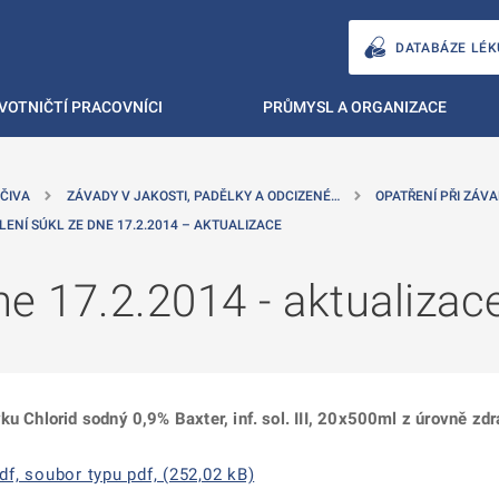
DATABÁZE LÉK
VOTNIČTÍ PRACOVNÍCI
PRŮMYSL A ORGANIZACE
ČIVA
ZÁVADY V JAKOSTI, PADĚLKY A ODCIZENÉ…
OPATŘENÍ PŘI ZÁVA
LENÍ SÚKL ZE DNE 17.2.2014 – AKTUALIZACE
e 17.2.2014 - aktualizac
ku Chlorid sodný 0,9% Baxter, inf. sol. III, 20x500ml z úrovně zdr
f, soubor typu pdf, (252,02 kB)