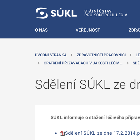
 NA HLAVNÍ OBSAH
STÁTNÍ ÚSTAV
PRO KONTROLU LÉČIV
O NÁS
VEŘEJNOST
ZDRA
ÚVODNÍ STRÁNKA
ZDRAVOTNIČTÍ PRACOVNÍCI
LÉ
OPATŘENÍ PŘI ZÁVADÁCH V JAKOSTI LÉČIV …
SDĚ
Sdělení SÚKL ze dn
SÚKL informuje o stažení léčivého příprav
Sdělení SÚKL ze dne 17.2.2014.pd