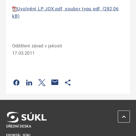
Uvolnění LP JOX.pdf, soubor typu pdf, (282,06
kB)
Oddělení závad v jakosti
17.03.2011
Odkaz se otevře na nové kartě
Odkaz se otevře na nové kartě
Odkaz se otevře na nové kartě
Odkaz se otevře na nové kartě
ZPĚT 
ÚŘEDNÍ DESKA
EPORTÁL SÚKL