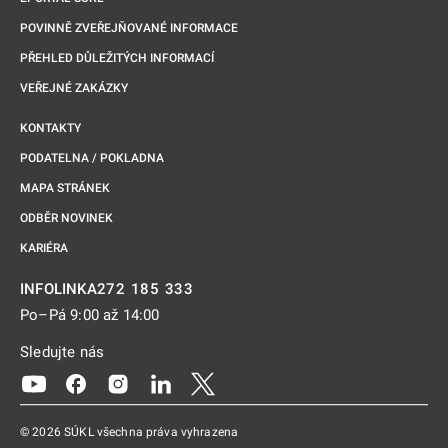
POVINNĚ ZVEŘEJŇOVANÉ INFORMACE
PŘEHLED DŮLEŽITÝCH INFORMACÍ
VEŘEJNÉ ZAKÁZKY
KONTAKTY
PODATELNA / POKLADNA
MAPA STRÁNEK
ODBĚR NOVINEK
KARIÉRA
272 185 333
INFOLINKA
Po–Pá 9:00 až 14:00
Sledujte nás
Odkaz se otevře na nové kartě
Odkaz se otevře na nové kartě
Odkaz se otevře na nové kartě
Odkaz se otevře na nové kartě
Odkaz se otevře na nové kartě
© 2026 SÚKL všechna práva vyhrazena