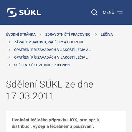
 NA HLAVNÍ OBSAH
Vyhledávání na web
MENU
ÚVODNÍ STRÁNKA
ZDRAVOTNIČTÍ PRACOVNÍCI
LÉČIVA
ZÁVADY V JAKOSTI, PADĚLKY A ODCIZENÉ…
OPATŘENÍ PŘI ZÁVADÁCH V JAKOSTI LÉČIV A…
OPATŘENÍ PŘI ZÁVADÁCH V JAKOSTI LÉČIV …
SDĚLENÍ SÚKL ZE DNE 17.03.2011
Sdělení SÚKL ze dne
17.03.2011
Uvolnění léčivého přípravku JOX, orm.spr. k
distribuci, výdeji a léčebnému používání.