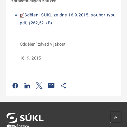
zdravotnických zařízení.
Sděleni SÚKL ze dne 16.9.2015, soubor typu
pdf, (262,52 kB)
Oddělení závad v jakosti
16. 9. 2015
Odkaz se otevře na nové kartě
Odkaz se otevře na nové kartě
Odkaz se otevře na nové kartě
Odkaz se otevře na nové kartě
ZPĚT 
ÚŘEDNÍ DESKA