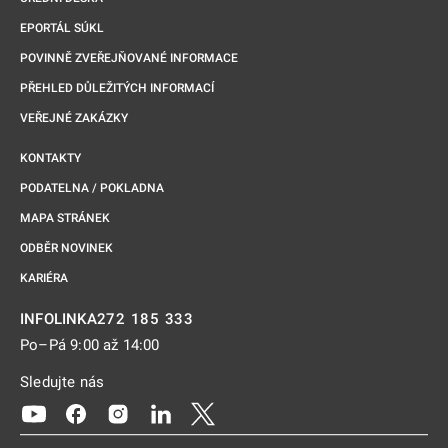
EPORTÁL SÚKL
POVINNĚ ZVEŘEJŇOVANÉ INFORMACE
PŘEHLED DŮLEŽITÝCH INFORMACÍ
VEŘEJNÉ ZAKÁZKY
KONTAKTY
PODATELNA / POKLADNA
MAPA STRÁNEK
ODBĚR NOVINEK
KARIÉRA
272 185 333
INFOLINKA
Po–Pá 9:00 až 14:00
Sledujte nás
Odkaz se otevře na nové kartě
Odkaz se otevře na nové kartě
Odkaz se otevře na nové kartě
Odkaz se otevře na nové kartě
Odkaz se otevře na nové kartě