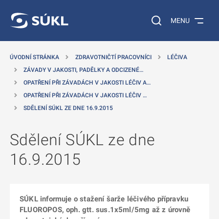
 NA HLAVNÍ OBSAH
Vyhledávání na web
MENU
ÚVODNÍ STRÁNKA
ZDRAVOTNIČTÍ PRACOVNÍCI
LÉČIVA
ZÁVADY V JAKOSTI, PADĚLKY A ODCIZENÉ…
OPATŘENÍ PŘI ZÁVADÁCH V JAKOSTI LÉČIV A…
OPATŘENÍ PŘI ZÁVADÁCH V JAKOSTI LÉČIV …
SDĚLENÍ SÚKL ZE DNE 16.9.2015
Sdělení SÚKL ze dne
16.9.2015
SÚKL informuje o stažení šarže léčivého přípravku
FLUOROPOS, oph. gtt. sus.1x5ml/5mg až z úrovně