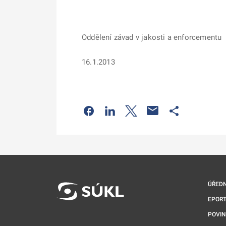
Oddělení závad v jakosti a enforcementu
16.1.2013
Odkaz se otevře na nové kartě
Odkaz se otevře na nové kart
Odkaz se otevře na nov
Odkaz se otev
ÚŘEDN
EPORT
POVI