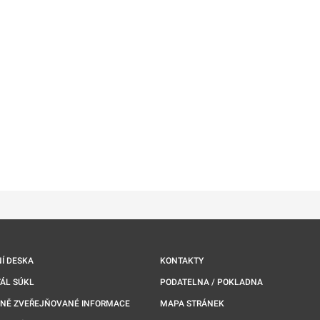
ě
é kartě
ře na nové kartě
Í DESKA
KONTAKTY
ÁL SÚKL
PODATELNA / POKLADNA
NNĚ ZVEŘEJŇOVANÉ INFORMACE
MAPA STRÁNEK