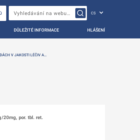
Změna jazyka
Vyhledávání na webu…
Ů
DŮLEŽITÉ INFORMACE
HLÁŠENÍ
DÁCH V JAKOSTI LÉČIV A…
20mg, por. tbl. ret.