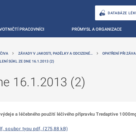
DATABÁZE LÉK
VOTNIČTÍ PRACOVNÍCI
PRŮMYSL A ORGANIZACE
ČIVA
ZÁVADY V JAKOSTI, PADĚLKY A ODCIZENÉ…
OPATŘENÍ PŘI ZÁVA
LENÍ SÚKL ZE DNE 16.1.2013 (2)
ne 16.1.2013 (2)
výdeje a léčebného použití léčivého přípravku Tredaptive 1000mg/
f, soubor typu pdf, (275,88 kB)