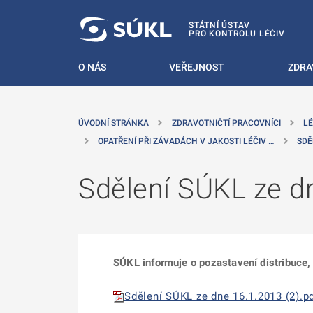
 NA HLAVNÍ OBSAH
STÁTNÍ ÚSTAV
PRO KONTROLU LÉČIV
O NÁS
VEŘEJNOST
ZDRA
ÚVODNÍ STRÁNKA
ZDRAVOTNIČTÍ PRACOVNÍCI
LÉ
OPATŘENÍ PŘI ZÁVADÁCH V JAKOSTI LÉČIV …
SDĚ
Sdělení SÚKL ze d
SÚKL informuje o pozastavení distribuce, 
Sdělení SÚKL ze dne 16.1.2013 (2).pd