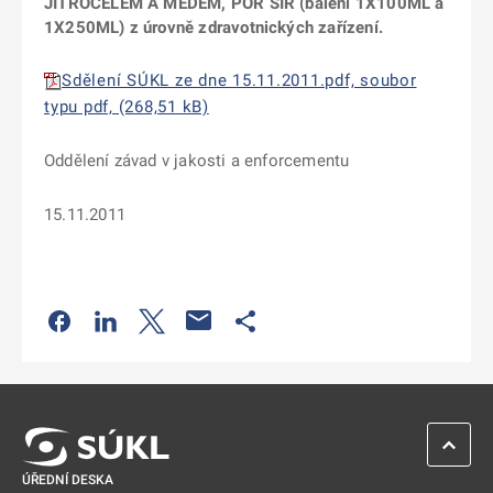
JITROCELEM A MEDEM, POR SIR (balení 1X100ML a
1X250ML) z úrovně zdravotnických zařízení.
Sdělení SÚKL ze dne 15.11.2011.pdf, soubor
typu pdf, (268,51 kB)
Oddělení závad v jakosti a enforcementu
15.11.2011
Odkaz se otevře na nové kartě
Odkaz se otevře na nové kartě
Odkaz se otevře na nové kartě
Odkaz se otevře na nové kartě
ZPĚT 
ÚŘEDNÍ DESKA