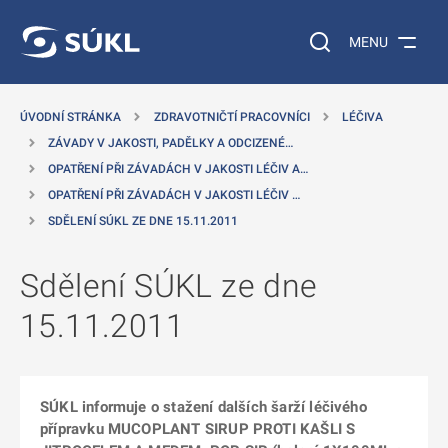
 NA HLAVNÍ OBSAH
Vyhledávání na web
MENU
ÚVODNÍ STRÁNKA
ZDRAVOTNIČTÍ PRACOVNÍCI
LÉČIVA
ZÁVADY V JAKOSTI, PADĚLKY A ODCIZENÉ…
OPATŘENÍ PŘI ZÁVADÁCH V JAKOSTI LÉČIV A…
OPATŘENÍ PŘI ZÁVADÁCH V JAKOSTI LÉČIV …
SDĚLENÍ SÚKL ZE DNE 15.11.2011
Sdělení SÚKL ze dne
15.11.2011
SÚKL informuje o stažení dalších šarží léčivého
přípravku MUCOPLANT SIRUP PROTI KAŠLI S