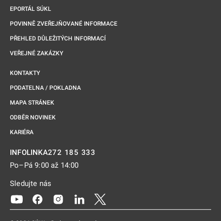
EPORTÁL SÚKL
POVINNĚ ZVEŘEJŇOVANÉ INFORMACE
PŘEHLED DŮLEŽITÝCH INFORMACÍ
VEŘEJNÉ ZAKÁZKY
KONTAKTY
PODATELNA / POKLADNA
MAPA STRÁNEK
ODBĚR NOVINEK
KARIÉRA
272 185 333
INFOLINKA
Po–Pá 9:00 až 14:00
Sledujte nás
Odkaz se otevře na nové kartě
Odkaz se otevře na nové kartě
Odkaz se otevře na nové kartě
Odkaz se otevře na nové kartě
Odkaz se otevře na nové kartě