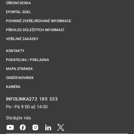
ÚŘEDNÍ DESKA
EPORTÁL SÚKL
POVINNĚ ZVEŘEJŇOVANÉ INFORMACE
PŘEHLED DŮLEŽITÝCH INFORMACÍ
VEŘEJNÉ ZAKÁZKY
KONTAKTY
PODATELNA / POKLADNA
MAPA STRÁNEK
ODBĚR NOVINEK
KARIÉRA
272 185 333
INFOLINKA
Po–Pá 9:00 až 14:00
Sledujte nás
Odkaz se otevře na nové kartě
Odkaz se otevře na nové kartě
Odkaz se otevře na nové kartě
Odkaz se otevře na nové kartě
Odkaz se otevře na nové kartě