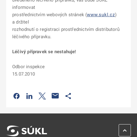
uvedeného léčivého přípravku, vás bude SÚKL
informovat
prostřednictvím webových stránek (
www.sukl.cz
)
a držitel
rozhodnutí o registraci prostřednictvím distributorů
léčivého přípravku.
Léčivý přípravek se nestahuje!
Odbor inspekce
15.07.2010
Odkaz se otevře na nové kartě
Odkaz se otevře na nové kartě
Odkaz se otevře na nové kartě
Odkaz se otevře na nové kartě
ZPĚT 