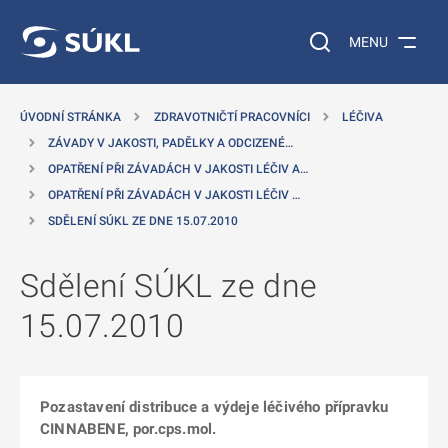
 NA HLAVNÍ OBSAH
Vyhledávání na web
MENU
ÚVODNÍ STRÁNKA
ZDRAVOTNIČTÍ PRACOVNÍCI
LÉČIVA
ZÁVADY V JAKOSTI, PADĚLKY A ODCIZENÉ…
OPATŘENÍ PŘI ZÁVADÁCH V JAKOSTI LÉČIV A…
OPATŘENÍ PŘI ZÁVADÁCH V JAKOSTI LÉČIV …
SDĚLENÍ SÚKL ZE DNE 15.07.2010
Sdělení SÚKL ze dne
15.07.2010
Pozastavení distribuce a výdeje léčivého přípravku
CINNABENE, por.cps.mol.