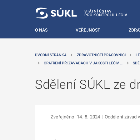
 NA HLAVNÍ OBSAH
STÁTNÍ ÚSTAV
PRO KONTROLU LÉČIV
O NÁS
VEŘEJNOST
ZDRA
ÚVODNÍ STRÁNKA
ZDRAVOTNIČTÍ PRACOVNÍCI
LÉ
OPATŘENÍ PŘI ZÁVADÁCH V JAKOSTI LÉČIV …
SDĚ
Sdělení SÚKL ze dn
Zveřejněno: 14. 8. 2024
|
Oddělení závad v