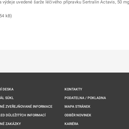
 výdeje uvedené šarže léčivého přípravku Sertralin Actavis, 50 mg 
254 kB)
ě
é kartě
ře na nové kartě
Í DESKA
KONTAKTY
ÁL SÚKL
PODATELNA / POKLADNA
NNĚ ZVEŘEJŇOVANÉ INFORMACE
MAPA STRÁNEK
ED DŮLEŽITÝCH INFORMACÍ
ODBĚR NOVINEK
NÉ ZAKÁZKY
KARIÉRA