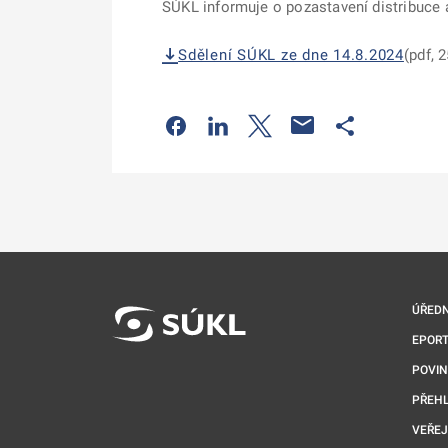
SÚKL informuje o pozastavení distribuce a
Sdělení SÚKL ze dne 14.8.2024
(pdf, 
Odkaz se otevře na nové kartě
Odkaz se otevře na nové kart
Odkaz se otevře na nov
Odkaz se otev
ÚŘEDN
EPORT
POVI
PŘEHL
VEŘEJ