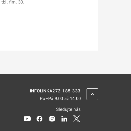
tbl. flm. 30.
272 185 333
INFOLINKA
ZPĚT NAHORU
Po–Pá 9:00 až 14:00
Sledujte nás
Odkaz se otevře na nové kartě
Odkaz se otevře na nové kartě
Odkaz se otevře na nové kartě
Odkaz se otevře na nové kar
Odkaz se otevře na nov